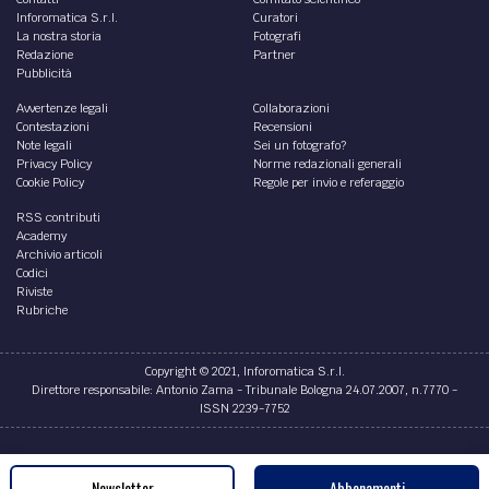
Inforomatica S.r.l.
Curatori
La nostra storia
Fotografi
Redazione
Partner
Pubblicità
Avvertenze legali
Collaborazioni
Contestazioni
Recensioni
Note legali
Sei un fotografo?
Privacy Policy
Norme redazionali generali
Cookie Policy
Regole per invio e referaggio
RSS contributi
Academy
Archivio articoli
Codici
Riviste
Rubriche
Copyright © 2021, Inforomatica S.r.l.
Direttore responsabile: Antonio Zama - Tribunale Bologna 24.07.2007, n.7770 -
ISSN 2239-7752
Credits
Newsletter
Abbonamenti