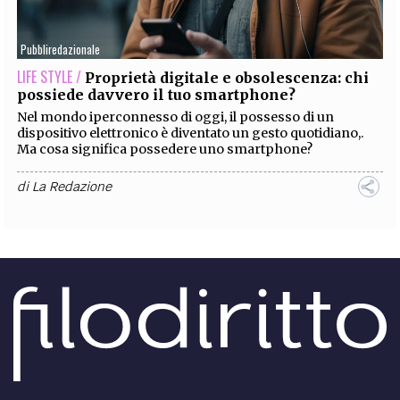
EXTRA
Pubbliredazionale
CODICI
RUBRICHE
LIBRI
PROCEEDINGS
PUBBLICITÀ
CONTATTI
LIFE STYLE /
Proprietà digitale e obsolescenza: chi
possiede davvero il tuo smartphone?
SOCIAL MEDIA
Nel mondo iperconnesso di oggi, il possesso di un
dispositivo elettronico è diventato un gesto quotidiano,.
Ma cosa significa possedere uno smartphone?
di
La Redazione