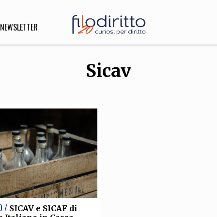
NEWSLETTER
Sicav
DIRITTO
lità,
o, Esteri
SOFIA
INNOVAZIONE
che,
Scienze informatiche,
Arte,
ligione
Architettura, Ingegneria
O /
SICAV e SICAF di