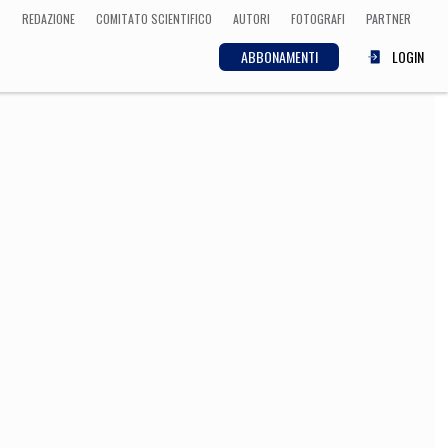
REDAZIONE
COMITATO SCIENTIFICO
AUTORI
FOTOGRAFI
PARTNER
ABBONAMENTI
LOGIN
SCIENZA
ECONOMIA
Matematica, Fisica,
Biologia, Cifrematica,
Medicina
CULTURA
 Cinema, Musica,
Letteratura