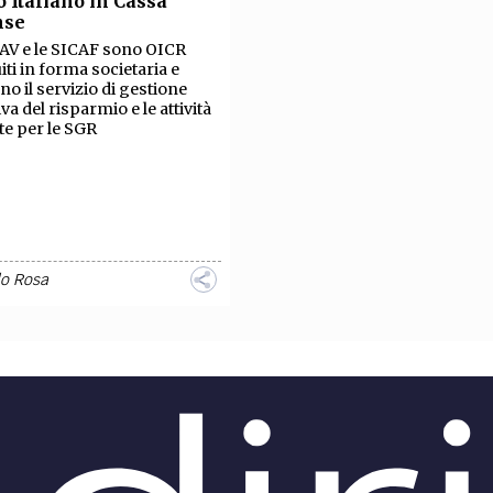
to Italiano in Cassa
TEAM
nse
AZIONE
COMITATO SCIENTIFICO
AUTORI
CURATORI
FOTOGRAFI
PARTNER
C
AV e le SICAF sono OICR
uiti in forma societaria e
no il servizio di gestione
EXTRA
iva del risparmio e le attività
te per le SGR
CODICI
RUBRICHE
LIBRI
PROCEEDINGS
PUBBLICITÀ
CONTATTI
SOCIAL MEDIA
lo Rosa