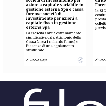
società di investimento per
dirit
azioni a capitale variabile in
Fore
FILODIRITTO
RED
gestione esterna Spa e cassa
Le SIC
forense società di
costit
investimento per azioni a
presta
capitale fisso in gestione
collett
esterna Spa
previs
La crescita annua estremamente
significativa del patrimonio della
Cassa (circa 1 miliardo l’anno) e
l’assenza di un Regolamento
strutturato...
di
Paolo Rosa
di
Pao