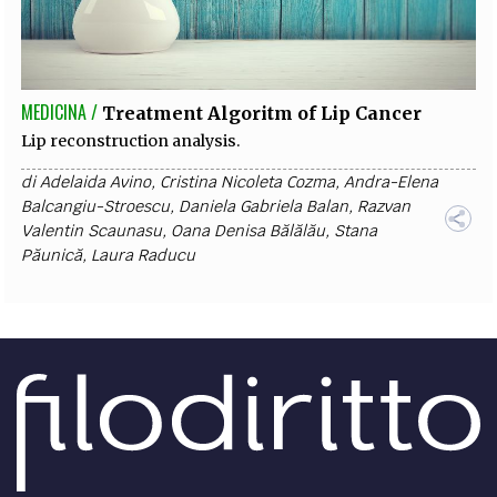
MEDICINA /
Treatment Algoritm of Lip Cancer
Lip reconstruction analysis.
di
Adelaida Avino
,
Cristina Nicoleta Cozma
,
Andra-Elena
Balcangiu-Stroescu
,
Daniela Gabriela Balan
,
Razvan
Valentin Scaunasu
,
Oana Denisa Bălălău
,
Stana
Păunică
,
Laura Raducu