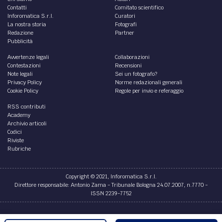
Contatti
Comitato scientifico
Inforomatica S.r.l.
Curatori
La nostra storia
Fotografi
Redazione
Partner
Pubblicità
Avvertenze legali
Collaborazioni
Contestazioni
Recensioni
Note legali
Sei un fotografo?
Privacy Policy
Norme redazionali generali
Cookie Policy
Regole per invio e referaggio
RSS contributi
Academy
Archivio articoli
Codici
Riviste
Rubriche
Copyright © 2021, Inforomatica S.r.l.
Direttore responsabile: Antonio Zama - Tribunale Bologna 24.07.2007, n.7770 -
ISSN 2239-7752
Credits