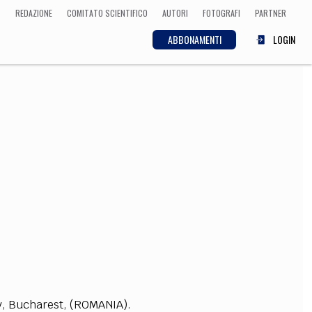
REDAZIONE
COMITATO SCIENTIFICO
AUTORI
FOTOGRAFI
PARTNER
ABBONAMENTI
LOGIN
SCIENZA
ECONOMIA
Matematica, Fisica,
Biologia, Cifrematica,
Medicina
CULTURA
 Cinema, Musica,
Letteratura
y
,
B
u
c
ha
r
e
st,
(
RO
M
ANI
A
).