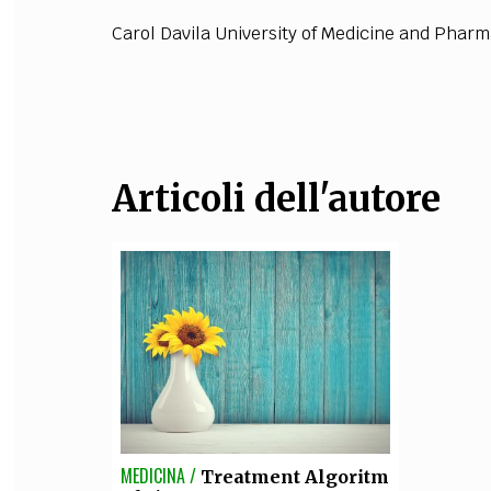
C
a
r
o
l
D
a
v
i
l
a U
n
iv
e
r
s
i
t
y
o
f
Me
d
i
c
i
n
e
a
n
d
P
ha
r
m
FILODIRITTO
RED
Articoli dell'autore
MEDICINA /
Treatment Algoritm