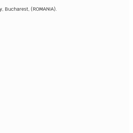
y
, B
u
c
ha
r
e
st,
(
RO
M
ANI
A
).
OLLABORA CON NOI