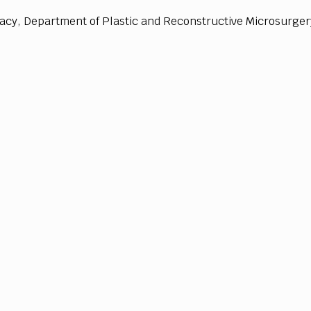
TEAM
a
cy
, D
ep
a
rtm
e
n
t
o
f P
l
a
stic
a
n
d Re
c
on
str
u
c
t
i
v
e
M
i
c
r
o
s
u
r
g
e
r
AZIONE
COMITATO SCIENTIFICO
AUTORI
CURATORI
FOTOGRAFI
PARTNER
C
EXTRA
CODICI
RUBRICHE
LIBRI
PROCEEDINGS
PUBBLICITÀ
CONTATTI
SOCIAL MEDIA