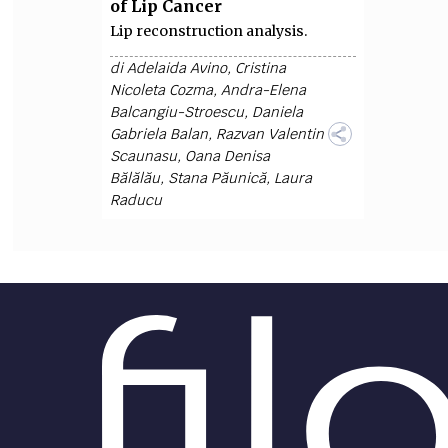
of Lip Cancer
Lip reconstruction analysis.
di
Adelaida Avino
,
Cristina
Nicoleta Cozma
,
Andra-Elena
Balcangiu-Stroescu
,
Daniela
Gabriela Balan
,
Razvan Valentin
Scaunasu
,
Oana Denisa
Bălălău
,
Stana Păunică
,
Laura
Raducu