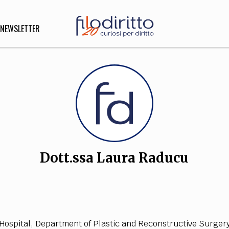
NEWSLETTER
DIRITTO
lità,
o, Esteri
Dott.ssa Laura Raducu
SOFIA
INNOVAZIONE
che,
Scienze informatiche,
Arte,
ligione
Architettura, Ingegneria
 H
o
s
p
i
t
a
l, D
e
pa
r
t
m
e
n
t
o
f P
la
stic
a
n
d Re
co
n
str
u
c
t
i
v
e
Su
r
g
e
r