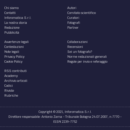
Chi siamo
Autori
Contatti
Comitato scientifico
Inforomatica S.r.l.
Curatori
La nostra storia
Fotografi
Redazione
Partner
Pubblicità
Avvertenze legali
Collaborazioni
Contestazioni
Recensioni
Note legali
Sei un fotografo?
Privacy Policy
Norme redazionali generali
Cookie Policy
Regole per invio e referaggio
RSS contributi
Academy
Archivio articoli
Codici
Riviste
Rubriche
Copyright © 2021, Inforomatica S.r.l.
Direttore responsabile: Antonio Zama - Tribunale Bologna 24.07.2007, n.7770 -
ISSN 2239-7752