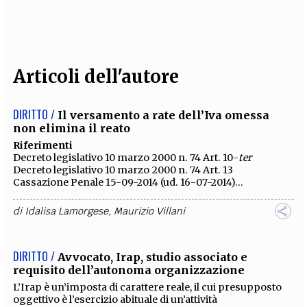
EXTRA
CODICI
RUBRICHE
LIBRI
PROCEEDINGS
PUBBLICITÀ
CONTATTI
Articoli dell'autore
SOCIAL MEDIA
DIRITTO /
Il versamento a rate dell’Iva omessa
non elimina il reato
Riferimenti
Decreto legislativo 10 marzo 2000 n. 74 Art. 10-
ter
Decreto legislativo 10 marzo 2000 n. 74 Art. 13
Cassazione Penale 15-09-2014 (ud. 16-07-2014)...
di
Idalisa Lamorgese
,
Maurizio Villani
DIRITTO /
Avvocato, Irap, studio associato e
requisito dell’autonoma organizzazione
L’Irap è un’imposta di carattere reale, il cui presupposto
oggettivo è l’esercizio abituale di un’attività