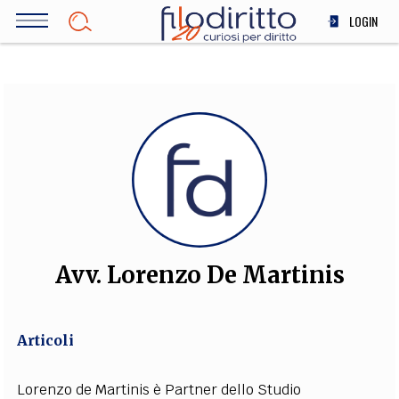
Salta
LOGIN
al
contenuto
DIRITTO
principale
ECONOMIA
SOCIETÀ
MEDICINA
SCIENZA
STORIA E FILOSOFIA
INNOVAZIONE
ALTRO
Avv. Lorenzo De Martinis
TEAM
Articoli
FILODIRITTO
REDAZIONE
COMITATO SCIENTIFICO
AUTORI
CURATORI
FOTOGRAFI
PARTNER
COLLABORA CON NOI
Lorenzo de Martinis è Partner dello Studio