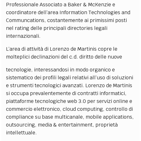
Professionale Associato a Baker & McKenzie e
EXTRA
coordinatore dell’area Information Technologies and
CODICI
RUBRICHE
LIBRI
PROCEEDINGS
PUBBLICITÀ
CONTATTI
Communcations, costantemente ai primissimi posti
nel rating delle principali directories legali
SOCIAL MEDIA
internazionali.
L’area di attività di Lorenzo de Martinis copre le
molteplici declinazioni del c.d. diritto delle nuove
tecnologie, interessandosi in modo organico e
sistematico dei profili legali relativi all’uso di soluzioni
e strumenti tecnologici avanzati. Lorenzo de Martinis
si occupa prevalentemente di contratti informatici,
piattaforme tecnologiche web 3.0 per servizi online e
commercio elettronico, cloud computing, controllo di
compliance su base multicanale, mobile applications,
outsourcing, media & entertainment, proprietà
intellettuale.