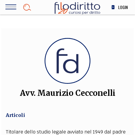
Salta
LOGIN
al
contenuto
DIRITTO
principale
ECONOMIA
SOCIETÀ
MEDICINA
SCIENZA
STORIA E FILOSOFIA
INNOVAZIONE
ALTRO
Avv. Maurizio Cecconelli
TEAM
Articoli
FILODIRITTO
REDAZIONE
COMITATO SCIENTIFICO
AUTORI
CURATORI
FOTOGRAFI
PARTNER
COLLABORA CON NOI
Titolare dello studio legale avviato nel 1949 dal padre