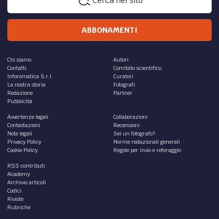
Cerca nel sito
ABBONAMENTI
Chi siamo
Autori
Contatti
Comitato scientifico
Inforomatica S.r.l.
Curatori
La nostra storia
Fotografi
Redazione
Partner
Pubblicità
Avvertenze legali
Collaborazioni
Contestazioni
Recensioni
Note legali
Sei un fotografo?
Privacy Policy
Norme redazionali generali
Cookie Policy
Regole per invio e referaggio
RSS contributi
Academy
Archivio articoli
Codici
Riviste
Rubriche