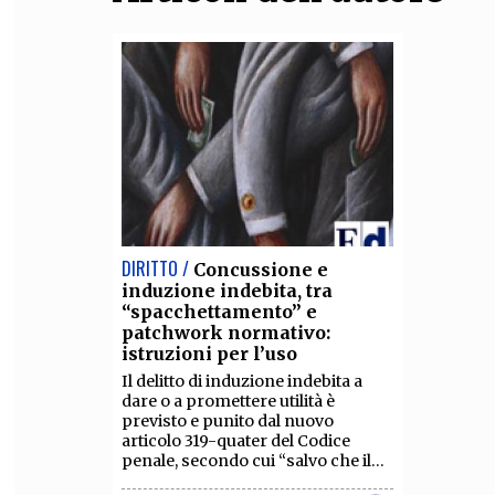
DIRITTO /
Concussione e
induzione indebita, tra
“spacchettamento” e
patchwork normativo:
istruzioni per l’uso
Il delitto di induzione indebita a
dare o a promettere utilità è
previsto e punito dal nuovo
articolo 319-quater del Codice
penale, secondo cui “salvo che il...