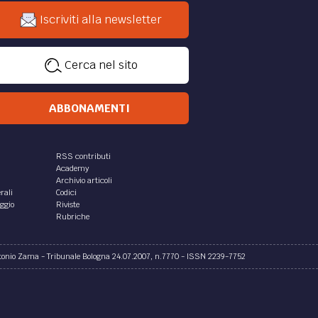
Iscriviti alla newsletter
Cerca nel sito
ABBONAMENTI
RSS contributi
Academy
Archivio articoli
rali
Codici
aggio
Riviste
Rubriche
ntonio Zama - Tribunale Bologna 24.07.2007, n.7770 - ISSN 2239-7752