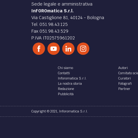
Sede legale e amministrativa
InFOROmatica S.r.l.
Via Castiglione 81, 40124 - Bologna
Tel. 051.98.43.125
Fax 051.98.43.529
P.IVA IT02575961202
Chi siamo
Autori
Contatti
Comitato scie
Inforomatica S.r.l.
Curatori
La nostra storia
Fotografi
Redazione
Partner
Pubblicità
Copyright © 2021, Inforomatica S.r.l.