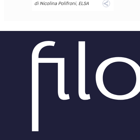
di
Nicolina Polifroni
,
ELSA