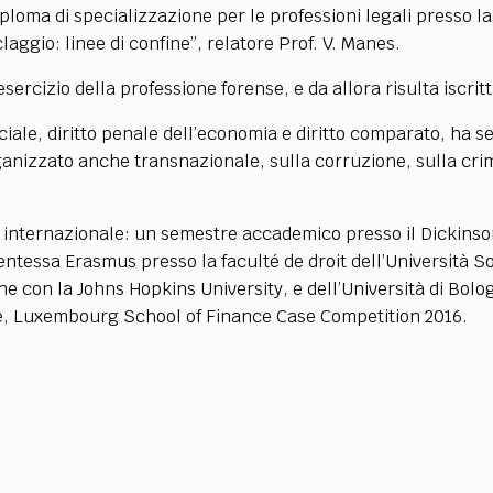
TEAM
diploma di specializzazione per le professioni legali presso 
AZIONE
COMITATO SCIENTIFICO
AUTORI
CURATORI
FOTOGRAFI
PARTNER
C
claggio: linee di confine”, relatore Prof. V. Manes.
sercizio della professione forense, e da allora risulta iscrit
EXTRA
ciale, diritto penale dell’economia e diritto comparato, ha s
CODICI
RUBRICHE
LIBRI
PROCEEDINGS
PUBBLICITÀ
CONTATTI
rganizzato anche transnazionale, sulla corruzione, sulla cri
SOCIAL MEDIA
e internazionale: un semestre accademico presso il Dickins
tessa Erasmus presso la faculté de droit dell’Università So
 con la Johns Hopkins University, e dell’Università di Bolo
e, Luxembourg School of Finance Case Competition 2016.