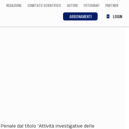
REDAZIONE
COMITATO SCIENTIFICO
AUTORI
FOTOGRAFI
PARTNER
ABBONAMENTI
LOGIN
SCIENZA
ECONOMIA
Matematica, Fisica,
Biologia, Cifrematica,
Medicina
CULTURA
 Cinema, Musica,
Letteratura
ale dal titolo “Attività investigative delle