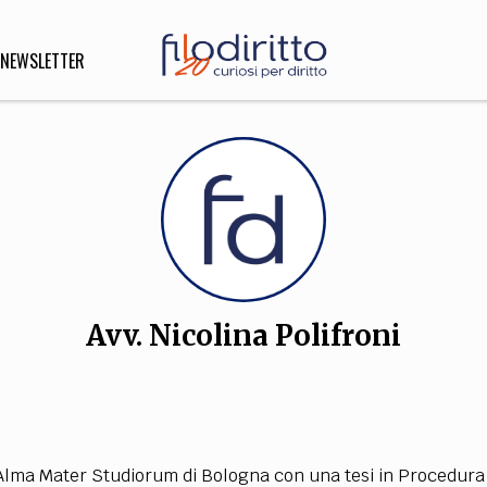
NEWSLETTER
DIRITTO
lità,
o, Esteri
Avv. Nicolina Polifroni
SOFIA
INNOVAZIONE
che,
Scienze informatiche,
Arte,
ligione
Architettura, Ingegneria
lma Mater Studiorum di Bologna con una tesi in Procedura Pen