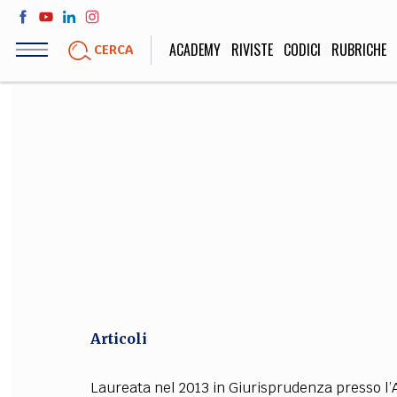
Salta
al
ACADEMY
RIVISTE
CODICI
RUBRICHE
CERCA
contenuto
principale
LIFE STYLE
SOCIETÀ
Sport, Cucina, Viaggi,
Politica, Attua
Moda
Educazione, Lavor
STORIA E FILO
Scienze stori
umanistiche, Re
Articoli
Laureata nel 2013 in Giurisprudenza presso l’A