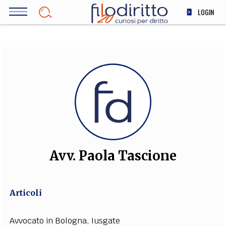
Salta
LOGIN
al
contenuto
DIRITTO
principale
ECONOMIA
SOCIETÀ
MEDICINA
SCIENZA
STORIA E FILOSOFIA
INNOVAZIONE
ALTRO
Avv. Paola Tascione
TEAM
Articoli
FILODIRITTO
REDAZIONE
COMITATO SCIENTIFICO
AUTORI
CURATORI
FOTOGRAFI
PARTNER
COLLABORA CON NOI
Avvocato in Bologna, Iusgate