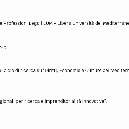
TEAM
AZIONE
COMITATO SCIENTIFICO
AUTORI
CURATORI
FOTOGRAFI
PARTNER
C
e Professioni Legali LUM - Libera Università del Mediterran
EXTRA
CODICI
RUBRICHE
LIBRI
PROCEEDINGS
PUBBLICITÀ
CONTATTI
nse;
SOCIAL MEDIA
el ciclo di ricerca su "Diritti, Economie e Culture del Mediter
gionali per ricerca e imprenditorialità innovative”.