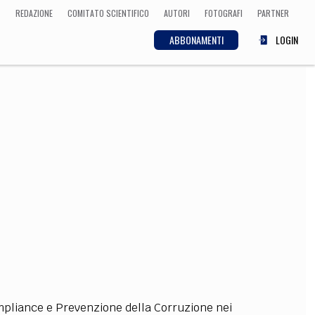
REDAZIONE
COMITATO SCIENTIFICO
AUTORI
FOTOGRAFI
PARTNER
ABBONAMENTI
LOGIN
SCIENZA
ECONOMIA
Matematica, Fisica,
Biologia, Cifrematica,
Medicina
CULTURA
 Cinema, Musica,
Letteratura
ompliance e Prevenzione della Corruzione nei