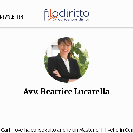
NEWSLETTER
DIRITTO
lità,
o, Esteri
Avv. Beatrice Lucarella
SOFIA
INNOVAZIONE
che,
Scienze informatiche,
Arte,
ligione
Architettura, Ingegneria
 Carli- ove ha conseguito anche un Master di II livello in C