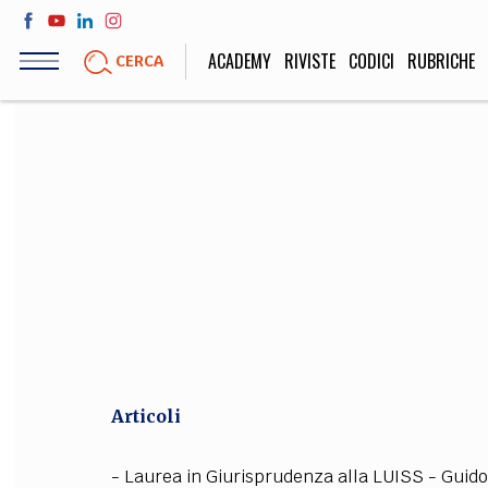
Salta
al
ACADEMY
RIVISTE
CODICI
RUBRICHE
CERCA
contenuto
principale
LIFE STYLE
SOCIETÀ
Sport, Cucina, Viaggi,
Politica, Attua
Moda
Educazione, Lavor
STORIA E FILO
Scienze stori
umanistiche, Re
Articoli
- Laurea in Giurisprudenza alla LUISS - Guido