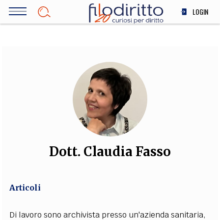
Salta
LOGIN
al
contenuto
DIRITTO
principale
ECONOMIA
SOCIETÀ
MEDICINA
SCIENZA
STORIA E FILOSOFIA
INNOVAZIONE
ALTRO
Dott. Claudia Fasso
TEAM
Articoli
FILODIRITTO
REDAZIONE
COMITATO SCIENTIFICO
AUTORI
CURATORI
FOTOGRAFI
PARTNER
COLLABORA CON NOI
Di lavoro sono archivista presso un'azienda sanitaria,