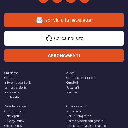
Iscriviti alla newsletter
Cerca nel sito
ABBONAMENTI
Chi siamo
Autori
Contatti
Comitato scientifico
Inforomatica S.r.l.
Curatori
La nostra storia
Fotografi
Redazione
Partner
Pubblicità
Avvertenze legali
Collaborazioni
Contestazioni
Recensioni
Note legali
Sei un fotografo?
Privacy Policy
Norme redazionali generali
Cookie Policy
Regole per invio e referaggio