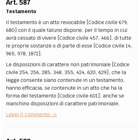
Art. 587
EXTRA
Testamento
CODICI
RUBRICHE
LIBRI
PROCEEDINGS
PUBBLICITÀ
CONTATTI
Il testamento è un atto revocabile [Codice civile 679,
680] con il quale taluno dispone, per il tempo in cui
SOCIAL MEDIA
avrà cessato di vivere [Codice civile 457, 466], di tutte
le proprie sostanze o di parte di esse [Codice civile 14,
965, 978, 1872].
Le disposizioni di carattere non patrimoniale [Codice
civile 254, 256, 285, 348, 355, 424, 620, 629], che la
legge consente siano contenute in un testamento,
hanno efficacia, se contenute in un atto che ha la
forma del testamento [Codice civile 601], anche se
manchino disposizioni di carattere patrimoniale.
Leggi Il Commento ->