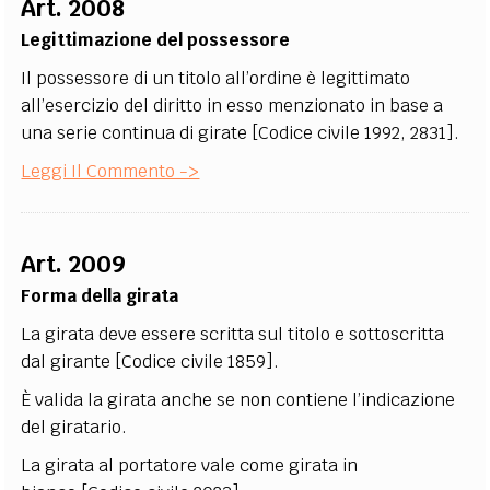
Art. 2008
EXTRA
Legittimazione del possessore
CODICI
RUBRICHE
LIBRI
PROCEEDINGS
PUBBLICITÀ
CONTATTI
Il possessore di un titolo all’ordine è legittimato
all’esercizio del diritto in esso menzionato in base a
SOCIAL MEDIA
una serie continua di girate [Codice civile 1992, 2831].
Leggi Il Commento ->
Art. 2009
Forma della girata
La girata deve essere scritta sul titolo e sottoscritta
dal girante [Codice civile 1859].
È valida la girata anche se non contiene l’indicazione
del giratario.
La girata al portatore vale come girata in