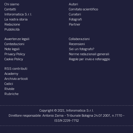
Chi siamo
Autori
Contatti
Comitato scientifico
Inforomatica S.r.l.
Curatori
La nostra storia
Fotografi
Redazione
Partner
Pubblicità
Avvertenze legali
Collaborazioni
Contestazioni
Recensioni
Note legali
Sei un fotografo?
Privacy Policy
Norme redazionali generali
Cookie Policy
Regole per invio e referaggio
RSS contributi
Academy
Archivio articoli
Codici
Riviste
Rubriche
Copyright © 2021, Inforomatica S.r.l.
Direttore responsabile: Antonio Zama - Tribunale Bologna 24.07.2007, n.7770 -
ISSN 2239-7752