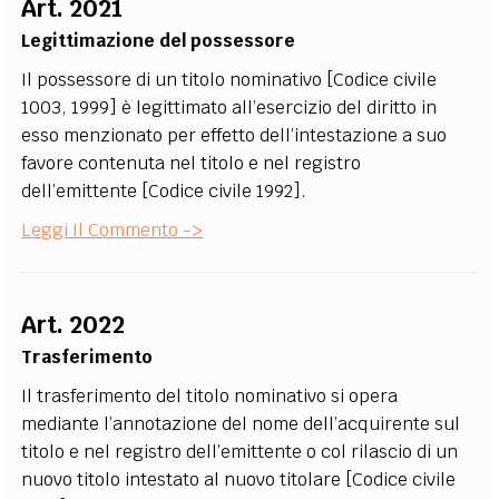
Art. 2021
EXTRA
Legittimazione del possessore
CODICI
RUBRICHE
LIBRI
PROCEEDINGS
PUBBLICITÀ
CONTATTI
Il possessore di un titolo nominativo [Codice civile
1003, 1999] è legittimato all’esercizio del diritto in
SOCIAL MEDIA
esso menzionato per effetto dell’intestazione a suo
favore contenuta nel titolo e nel registro
dell’emittente [Codice civile 1992].
Leggi Il Commento ->
Art. 2022
Trasferimento
Il trasferimento del titolo nominativo si opera
mediante l’annotazione del nome dell’acquirente sul
titolo e nel registro dell’emittente o col rilascio di un
nuovo titolo intestato al nuovo titolare [Codice civile