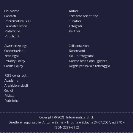
Chi siamo
Autori
Contatti
Comitato scientifico
Inforomatica S.r.l.
Curatori
La nostra storia
Fotografi
Redazione
Partner
Pubblicità
Avvertenze legali
Collaborazioni
Contestazioni
Recensioni
Note legali
Sei un fotografo?
Privacy Policy
Norme redazionali generali
Cookie Policy
Regole per invio e referaggio
RSS contributi
Academy
Archivio articoli
Codici
Riviste
Rubriche
Copyright © 2021, Inforomatica S.r.l.
Direttore responsabile: Antonio Zama - Tribunale Bologna 24.07.2007, n.7770 -
ISSN 2239-7752