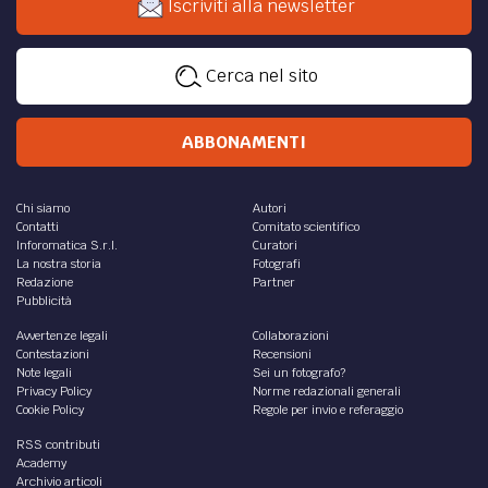
Iscriviti alla newsletter
Cerca nel sito
ABBONAMENTI
Chi siamo
Autori
Contatti
Comitato scientifico
Inforomatica S.r.l.
Curatori
La nostra storia
Fotografi
Redazione
Partner
Pubblicità
Avvertenze legali
Collaborazioni
Contestazioni
Recensioni
Note legali
Sei un fotografo?
Privacy Policy
Norme redazionali generali
Cookie Policy
Regole per invio e referaggio
RSS contributi
Academy
Archivio articoli