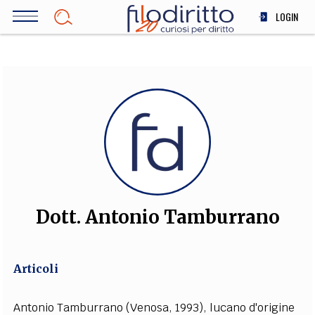
Salta
LOGIN
al
contenuto
DIRITTO
principale
ECONOMIA
SOCIETÀ
MEDICINA
SCIENZA
STORIA E FILOSOFIA
INNOVAZIONE
ALTRO
Dott. Antonio Tamburrano
TEAM
Articoli
FILODIRITTO
REDAZIONE
COMITATO SCIENTIFICO
AUTORI
CURATORI
FOTOGRAFI
PARTNER
COLLABORA CON NOI
Antonio Tamburrano (Venosa, 1993), lucano d'origine