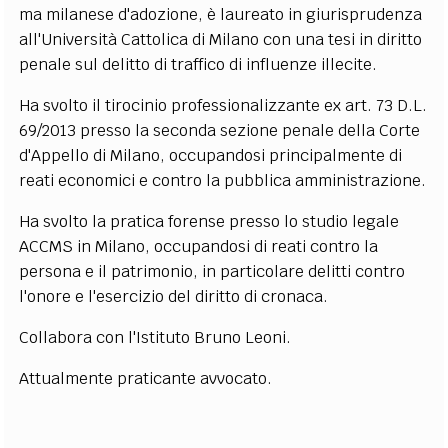
ma milanese d'adozione, è laureato in giurisprudenza
EXTRA
all'Università Cattolica di Milano con una tesi in diritto
CODICI
RUBRICHE
LIBRI
PROCEEDINGS
PUBBLICITÀ
CONTATTI
penale sul delitto di traffico di influenze illecite.
Ha svolto il tirocinio professionalizzante ex art. 73 D.L.
SOCIAL MEDIA
69/2013 presso la seconda sezione penale della Corte
d'Appello di Milano, occupandosi principalmente di
reati economici e contro la pubblica amministrazione.
Ha svolto la pratica forense presso lo studio legale
ACCMS in Milano, occupandosi di reati contro la
persona e il patrimonio, in particolare delitti contro
l'onore e l'esercizio del diritto di cronaca.
Collabora con l'Istituto Bruno Leoni.
Attualmente praticante avvocato.