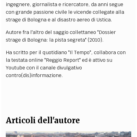
ingegnere, giornalista e ricercatore, da anni segue
EXTRA
con grande passione civile le vicende collegate alla
CODICI
RUBRICHE
LIBRI
PROCEEDINGS
PUBBLICITÀ
CONTATTI
strage di Bologna e al disastro aereo di Ustica.
Autore fra l'altro del saggio collettaneo "Dossier
SOCIAL MEDIA
strage di Bologna: la pista segreta" (2010).
Ha scritto per il quotidiano "Il Tempo", collabora con
la testata online "Reggio Report" ed è attivo su
Youtube con il canale divulgativo
contro(dis)informazione.
Articoli dell'autore