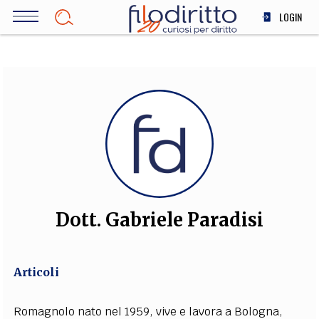
Salta
LOGIN
al
contenuto
DIRITTO
principale
ECONOMIA
SOCIETÀ
MEDICINA
SCIENZA
STORIA E FILOSOFIA
INNOVAZIONE
ALTRO
Dott. Gabriele Paradisi
TEAM
Articoli
FILODIRITTO
REDAZIONE
COMITATO SCIENTIFICO
AUTORI
CURATORI
FOTOGRAFI
PARTNER
COLLABORA CON NOI
Romagnolo nato nel 1959, vive e lavora a Bologna,