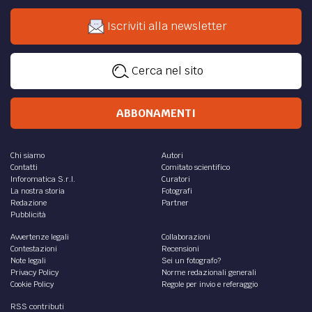
Iscriviti alla newsletter
Cerca nel sito
ABBONAMENTI
Chi siamo
Autori
Contatti
Comitato scientifico
Inforomatica S.r.l.
Curatori
La nostra storia
Fotografi
Redazione
Partner
Pubblicità
Avvertenze legali
Collaborazioni
Contestazioni
Recensioni
Note legali
Sei un fotografo?
Privacy Policy
Norme redazionali generali
Cookie Policy
Regole per invio e referaggio
RSS contributi