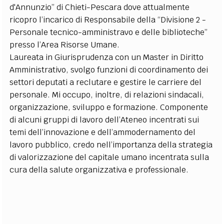
d'Annunzio” di Chieti-Pescara dove attualmente
EXTRA
ricopro l’incarico di Responsabile della “Divisione 2 -
CODICI
RUBRICHE
LIBRI
PROCEEDINGS
PUBBLICITÀ
CONTATTI
Personale tecnico-amministravo e delle biblioteche”
presso l’Area Risorse Umane.
SOCIAL MEDIA
Laureata in Giurisprudenza con un Master in Diritto
Amministrativo, svolgo funzioni di coordinamento dei
settori deputati a reclutare e gestire le carriere del
personale. Mi occupo, inoltre, di relazioni sindacali,
organizzazione, sviluppo e formazione. Componente
di alcuni gruppi di lavoro dell’Ateneo incentrati sui
temi dell’innovazione e dell’ammodernamento del
lavoro pubblico, credo nell’importanza della strategia
di valorizzazione del capitale umano incentrata sulla
cura della salute organizzativa e professionale.