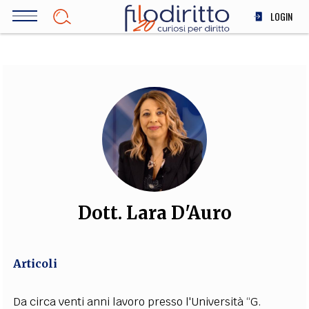
Salta
LOGIN
al
contenuto
DIRITTO
principale
ECONOMIA
SOCIETÀ
MEDICINA
SCIENZA
STORIA E FILOSOFIA
INNOVAZIONE
ALTRO
Dott. Lara D'Auro
TEAM
Articoli
FILODIRITTO
REDAZIONE
COMITATO SCIENTIFICO
AUTORI
CURATORI
FOTOGRAFI
PARTNER
COLLABORA CON NOI
Da circa venti anni lavoro presso l'Università “G.