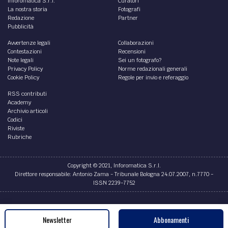
Inforomatica S.r.l.
Curatori
La nostra storia
Fotografi
Redazione
Partner
Pubblicità
Avvertenze legali
Collaborazioni
Contestazioni
Recensioni
Note legali
Sei un fotografo?
Privacy Policy
Norme redazionali generali
Cookie Policy
Regole per invio e referaggio
RSS contributi
Academy
Archivio articoli
Codici
Riviste
Rubriche
Copyright © 2021, Inforomatica S.r.l.
Direttore responsabile: Antonio Zama - Tribunale Bologna 24.07.2007, n.7770 -
ISSN 2239-7752
Credits
Newsletter
Abbonamenti