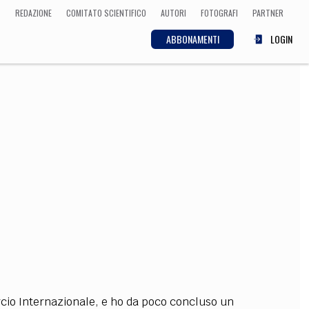
REDAZIONE
COMITATO SCIENTIFICO
AUTORI
FOTOGRAFI
PARTNER
ABBONAMENTI
LOGIN
SCIENZA
ECONOMIA
Matematica, Fisica,
Biologia, Cifrematica,
Medicina
CULTURA
 Cinema, Musica,
Letteratura
rcio Internazionale, e ho da poco concluso un