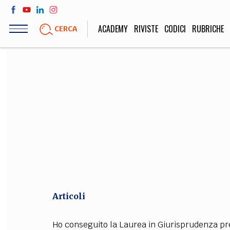
Salta
al
ACADEMY
RIVISTE
CODICI
RUBRICHE
CERCA
contenuto
principale
LIFE STYLE
SOCIETÀ
Sport, Cucina, Viaggi,
Politica, Attua
Moda
Educazione, Lavor
STORIA E FILO
Scienze stori
umanistiche, Re
Articoli
Ho conseguito la Laurea in Giurisprudenza pre