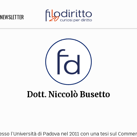
NEWSLETTER
DIRITTO
lità,
o, Esteri
Dott. Niccolò Busetto
SOFIA
INNOVAZIONE
che,
Scienze informatiche,
Arte,
ligione
Architettura, Ingegneria
sso l’Università di Padova nel 2011 con una tesi sul Comme