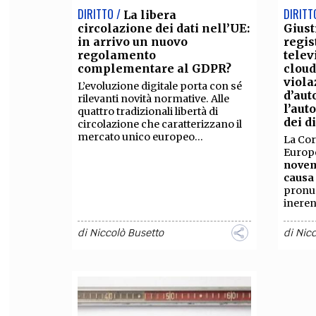
DIRITTO /
DIRITT
La libera
circolazione dei dati nell’UE:
Giust
in arrivo un nuovo
regi
regolamento
telev
complementare al GDPR?
cloud
viola
L’evoluzione digitale porta con sé
d’aut
rilevanti novità normative. Alle
l’aut
quattro tradizionali libertà di
dei di
circolazione che caratterizzano il
mercato unico europeo...
La Cor
Europe
novemb
causa 
pronun
inerent
di
Niccolò Busetto
di
Nicc