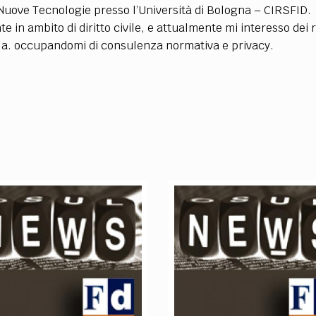
TEAM
e Nuove Tecnologie presso l’Università di Bologna – CIRSFID.
AZIONE
COMITATO SCIENTIFICO
AUTORI
CURATORI
FOTOGRAFI
PARTNER
C
 in ambito di diritto civile, e attualmente mi interesso dei r
p.a. occupandomi di consulenza normativa e privacy.
EXTRA
CODICI
RUBRICHE
LIBRI
PROCEEDINGS
PUBBLICITÀ
CONTATTI
SOCIAL MEDIA