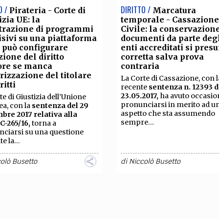
O /
DIRITTO /
Pirateria - Corte di
Marcatura
izia UE: la
temporale - Cassazione
strazione di programmi
Civile: la conservazione
isivi su una piattaforma
documenti da parte deg
 può configurare
enti accreditati si pres
zione del diritto
corretta salva prova
ore se manca
contraria
orizzazione del titolare
La Corte di Cassazione, con l
ritti
recente
sentenza n. 12393 d
23.05.2017,
ha avuto occasio
te di Giustizia dell’Unione
pronunciarsi in merito ad u
a, con la
sentenza del 29
aspetto che sta assumendo
re 2017 relativa alla
sempre...
C-265/16,
torna a
ciarsi su una questione
e la...
olò Busetto
di
Niccolò Busetto