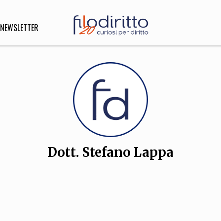
NEWSLETTER
DIRITTO
lità,
o, Esteri
Dott. Stefano Lappa
SOFIA
INNOVAZIONE
che,
Scienze informatiche,
Arte,
ligione
Architettura, Ingegneria