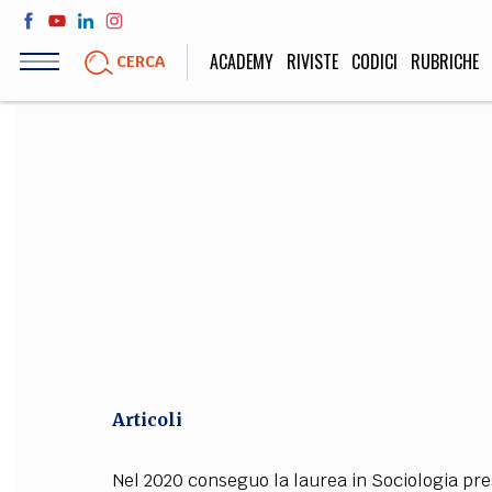
Salta
al
ACADEMY
RIVISTE
CODICI
RUBRICHE
CERCA
contenuto
principale
LIFE STYLE
SOCIETÀ
Sport, Cucina, Viaggi,
Politica, Attua
Moda
Educazione, Lavor
STORIA E FILO
Scienze stori
umanistiche, Re
Articoli
Nel 2020 conseguo la laurea in Sociologia press