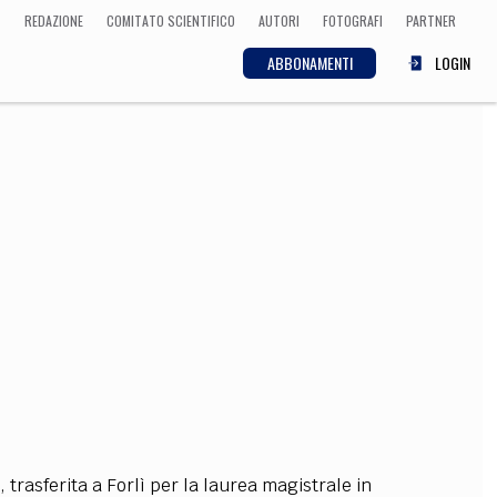
REDAZIONE
COMITATO SCIENTIFICO
AUTORI
FOTOGRAFI
PARTNER
ABBONAMENTI
LOGIN
SCIENZA
ECONOMIA
Matematica, Fisica,
Biologia, Cifrematica,
Medicina
CULTURA
 Cinema, Musica,
Letteratura
 trasferita a Forlì per la laurea magistrale in