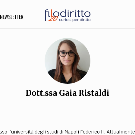
NEWSLETTER
DIRITTO
lità,
o, Esteri
Dott.ssa Gaia Ristaldi
SOFIA
INNOVAZIONE
che,
Scienze informatiche,
Arte,
ligione
Architettura, Ingegneria
o l’università degli studi di Napoli Federico II. Attualmente,