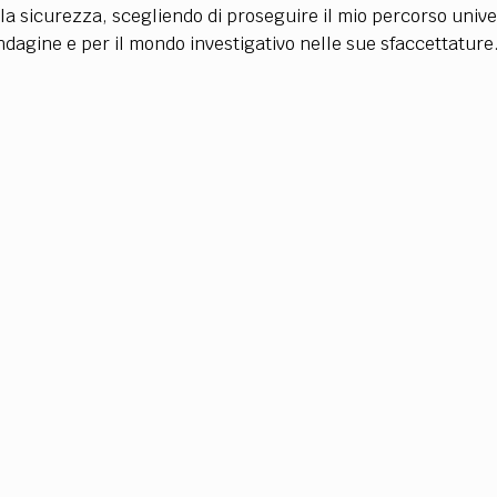
TEAM
 la sicurezza, scegliendo di proseguire il mio percorso univ
AZIONE
COMITATO SCIENTIFICO
AUTORI
CURATORI
FOTOGRAFI
PARTNER
C
agine e per il mondo investigativo nelle sue sfaccettature. 
EXTRA
CODICI
RUBRICHE
LIBRI
PROCEEDINGS
PUBBLICITÀ
CONTATTI
SOCIAL MEDIA