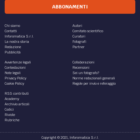
ABBONAMENTI
Chi siamo
Autori
Contatti
Comitato scientifico
Inforomatica S.r.l.
Curatori
La nostra storia
Fotografi
Redazione
Partner
Pubblicità
Avvertenze legali
Collaborazioni
Contestazioni
Recensioni
Note legali
Sei un fotografo?
Privacy Policy
Norme redazionali generali
Cookie Policy
Regole per invio e referaggio
RSS contributi
Academy
Archivio articoli
Codici
Riviste
Rubriche
Copyright © 2021, Inforomatica S.r.l.