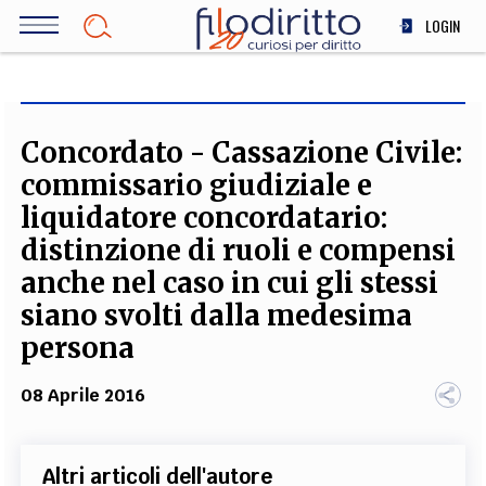
Salta
LOGIN
al
contenuto
DIRITTO
principale
ECONOMIA
SOCIETÀ
Concordato - Cassazione Civile:
MEDICINA
commissario giudiziale e
SCIENZA
liquidatore concordatario:
STORIA E FILOSOFIA
distinzione di ruoli e compensi
INNOVAZIONE
anche nel caso in cui gli stessi
ALTRO
siano svolti dalla medesima
persona
TEAM
08 Aprile 2016
FILODIRITTO
REDAZIONE
COMITATO SCIENTIFICO
AUTORI
CURATORI
FOTOGRAFI
PARTNER
COLLABORA CON NOI
Altri articoli dell'autore