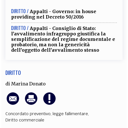
EXTRA
DIRITTO /
Appalti - Governo: in house
CODICI
RUBRICHE
LIBRI
PROCEEDINGS
PUBBLICITÀ
CONTATTI
providing nel Decreto 50/2016
DIRITTO /
Appalti - Consiglio di Stato:
SOCIAL MEDIA
l’avvalimento infragruppo giustifica la
semplificazione del regime documentale e
probatorio, ma non la genericità
dell’oggetto dell’avvalimento stesso
DIRITTO
di
Marina Donato
Concordato preventivo
,
legge fallimentare
,
Diritto commerciale