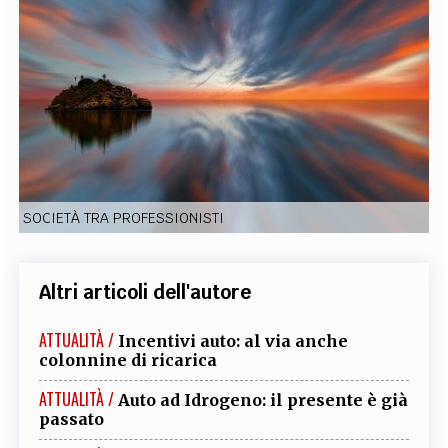
EXTRA
CODICI
RUBRICHE
LIBRI
PROCEEDINGS
PUBBLICITÀ
CONTATTI
SOCIAL MEDIA
SOCIETÀ TRA PROFESSIONISTI
Altri articoli dell'autore
ATTUALITÀ /
Incentivi auto: al via anche
colonnine di ricarica
ATTUALITÀ /
Auto ad Idrogeno: il presente è già
passato