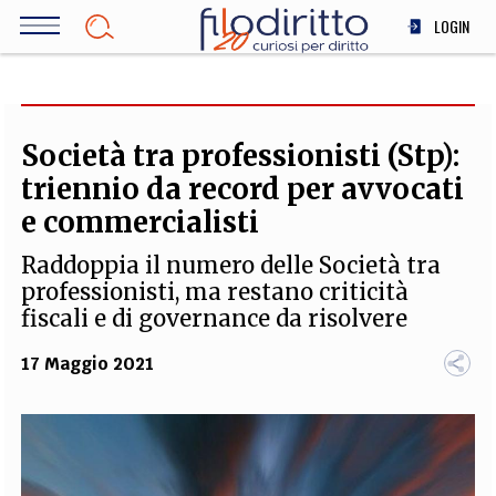
Salta
LOGIN
al
contenuto
DIRITTO
principale
ECONOMIA
SOCIETÀ
Società tra professionisti (Stp):
MEDICINA
triennio da record per avvocati
SCIENZA
e commercialisti
STORIA E FILOSOFIA
Raddoppia il numero delle Società tra
INNOVAZIONE
professionisti, ma restano criticità
ALTRO
fiscali e di governance da risolvere
17 Maggio 2021
TEAM
FILODIRITTO
REDAZIONE
COMITATO SCIENTIFICO
AUTORI
CURATORI
FOTOGRAFI
PARTNER
COLLABORA CON NOI