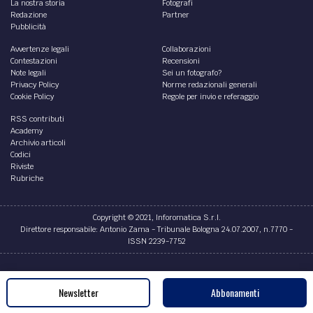
La nostra storia
Fotografi
Redazione
Partner
Pubblicità
Avvertenze legali
Collaborazioni
Contestazioni
Recensioni
Note legali
Sei un fotografo?
Privacy Policy
Norme redazionali generali
Cookie Policy
Regole per invio e referaggio
RSS contributi
Academy
Archivio articoli
Codici
Riviste
Rubriche
Copyright © 2021, Inforomatica S.r.l.
Direttore responsabile: Antonio Zama - Tribunale Bologna 24.07.2007, n.7770 -
ISSN 2239-7752
Credits
Newsletter
Abbonamenti