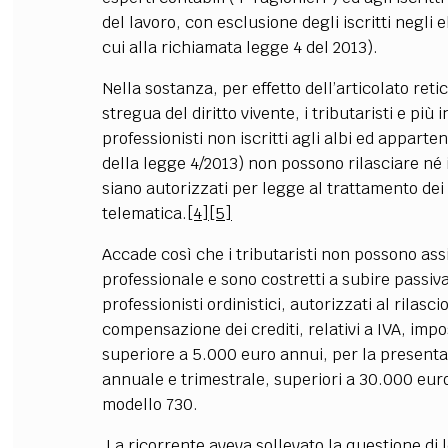
del lavoro, con esclusione degli iscritti negli
cui alla richiamata legge 4 del 2013).
Nella sostanza, per effetto dell’articolato reti
stregua del diritto vivente, i tributaristi e più i
professionisti non iscritti agli albi ed apparten
della legge 4/2013) non possono rilasciare né 
siano autorizzati per legge al trattamento dei 
telematica.
[4]
[5]
Accade così che i tributaristi non possono ass
professionale e sono costretti a subire passiv
professionisti ordinistici, autorizzati al rilasc
compensazione dei crediti, relativi a IVA, impo
superiore a 5.000 euro annui, per la presentazi
annuale e trimestrale, superiori a 30.000 euro
modello 730.
La ricorrente aveva sollevato la questione di l