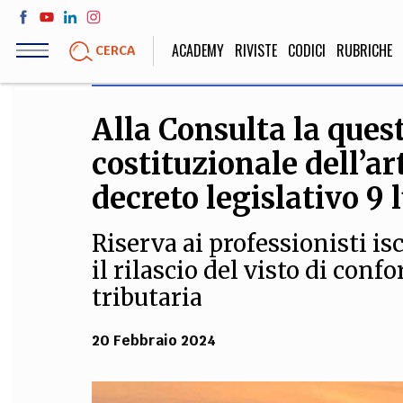
Salta
al
ACADEMY
RIVISTE
CODICI
RUBRICHE
CERCA
contenuto
principale
Alla Consulta la quest
LIFE STYLE
SOCIETÀ
costituzionale dell’ar
Sport, Cucina, Viaggi,
Politica, Attua
Moda
Educazione, Lavor
decreto legislativo 9 
Riserva ai professionisti isc
il rilascio del visto di conf
STORIA E FILO
tributaria
Scienze stori
umanistiche, Re
20 Febbraio 2024