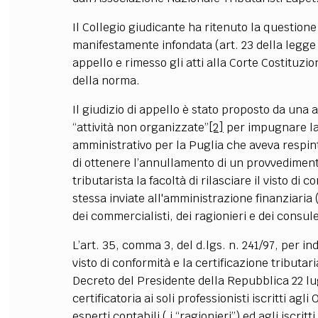
Il Collegio giudicante ha ritenuto la questione
manifestamente infondata (art. 23 della legge 
appello e rimesso gli atti alla Corte Costituzio
della norma.
Il giudizio di appello è stato proposto da una a
“attività non organizzate”
[2]
per impugnare la
amministrativo per la Puglia che aveva respint
di ottenere l’annullamento di un provvedimen
tributarista la facoltà di rilasciare il visto di 
stessa inviate all'amministrazione finanziaria (
dei commercialisti, dei ragionieri e dei consule
L’art. 35, comma 3, del d.lgs. n. 241/97, per indi
visto di conformità e la certificazione tributari
Decreto del Presidente della Repubblica 22 lu
certificatoria ai soli professionisti iscritti agli
esperti contabili ( i “ragionieri”) ed agli iscrit