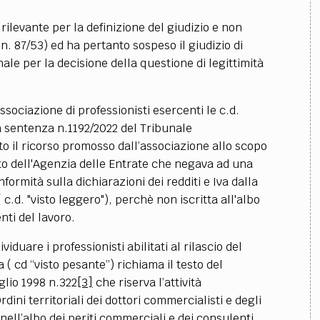
 rilevante per la definizione del giudizio e non
n. 87/53) ed ha pertanto sospeso il giudizio di
nale per la decisione della questione di legittimità
ssociazione di professionisti esercenti le c.d.
 sentenza n.1192/2022 del Tribunale
o il ricorso promosso dall’associazione allo scopo
to dell'Agenzia delle Entrate che negava ad una
conformità sulla dichiarazioni dei redditi e Iva dalla
 c.d. "visto leggero"), perchè non iscritta all'albo
nti del lavoro.
viduare i professionisti abilitati al rilascio del
a ( cd “visto pesante”) richiama il testo del
glio 1998 n.322
[3]
che riserva l’attività
 Ordini territoriali dei dottori commercialisti e degli
ti nell’albo dei periti commerciali e dei consulenti