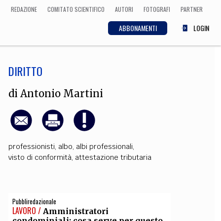
REDAZIONE
COMITATO SCIENTIFICO
AUTORI
FOTOGRAFI
PARTNER
ABBONAMENTI
LOGIN
DIRITTO
SCIENZA
ECONOMIA
Matematica, Fisica,
di
Antonio Martini
Biologia, Cifrematica,
Medicina
professionisti
,
albo
,
albi professionali
,
CULTURA
visto di conformità
,
attestazione tributaria
 Cinema, Musica,
Letteratura
Pubbliredazionale
LAVORO /
Amministratori
condominiali: cosa serve per questo