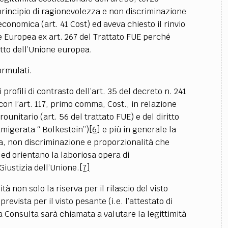
principio di ragionevolezza e non discriminazione
va economica (art. 41 Cost) ed aveva chiesto il rinvio
ne Europea ex art. 267 del Trattato FUE perché
ritto dell’Unione europea.
formulati.
rofili di contrasto dell’art. 35 del decreto n. 241
 con l’art. 117, primo comma, Cost., in relazione
rounitario (art. 56 del trattato FUE) e del diritto
famigerata “ Bolkestein”)
[6]
e più in generale la
a, non discriminazione e proporzionalità che
e ed orientano la laboriosa opera di
Giustizia dell’Unione.
[7]
tà non solo la riserva per il rilascio del visto
evista per il visto pesante (i.e. l’attestato di
a Consulta sarà chiamata a valutare la legittimità