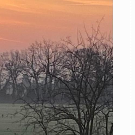
TEAM
AZIONE
COMITATO SCIENTIFICO
AUTORI
CURATORI
FOTOGRAFI
PARTNER
C
EXTRA
CODICI
RUBRICHE
LIBRI
PROCEEDINGS
PUBBLICITÀ
CONTATTI
SOCIAL MEDIA