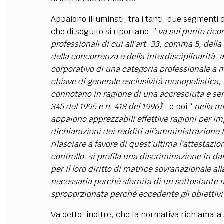
Appaiono illuminati, tra i tanti, due segmenti
che di seguito si riportano :”
va sul punto rico
professionali di cui all’art. 33, comma 5, dell
della concorrenza e della interdisciplinarità, 
corporativo di una categoria professionale a
chiave di generale esclusività monopolistica, 
connotano in ragione di una accresciuta e sem
345 del 1995 e n. 418 del 1996)
”; e poi “
nella m
appaiono apprezzabili effettive ragioni per impe
dichiarazioni dei redditi all’amministrazione fi
rilasciare a favore di quest’ultima l’attestazio
controllo, si profila una discriminazione in d
per il loro diritto di matrice sovranazionale all
necessaria perché sfornita di un sottostante 
sproporzionata perché eccedente gli obiettivi d
Va detto, inoltre, che la normativa richiamata 