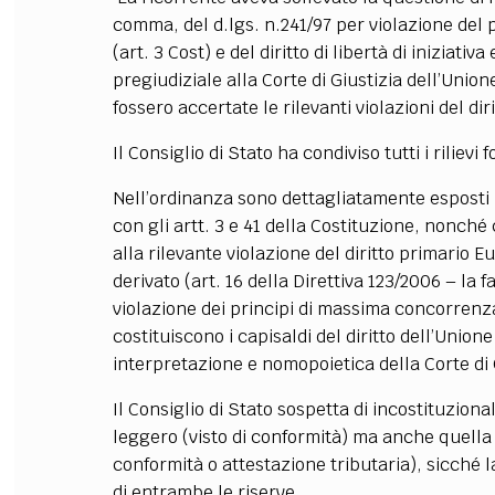
comma, del d.lgs. n.241/97 per violazione del 
(art. 3 Cost) e del diritto di libertà di iniziati
pregiudiziale alla Corte di Giustizia dell’Unio
fossero accertate le rilevanti violazioni del di
Il Consiglio di Stato ha condiviso tutti i rilievi 
Nell’ordinanza sono dettagliatamente esposti i p
con gli artt. 3 e 41 della Costituzione, nonché
alla rilevante violazione del diritto primario Eu
derivato (art. 16 della Direttiva 123/2006 – la 
violazione dei principi di massima concorrenz
costituiscono i capisaldi del diritto dell’Union
interpretazione e nomopoietica della Corte di 
Il Consiglio di Stato sospetta di incostituzionali
leggero (visto di conformità) ma anche quella pr
conformità o attestazione tributaria), sicché l
di entrambe le riserve.