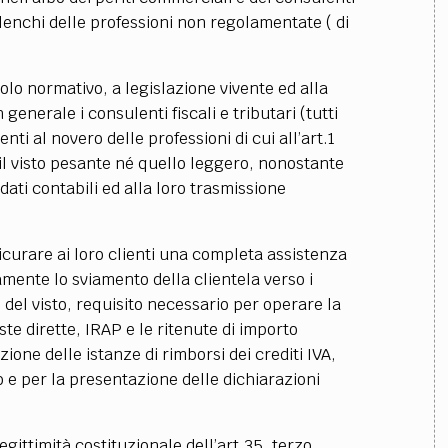
 elenchi delle professioni non regolamentate ( di
colo normativo,
a legislazione vivente ed alla
n generale i consulenti fiscali e tributari (tutti
enti al novero delle professioni di cui all’art.1
il visto pesante né quello leggero, nonostante
dati contabili ed alla loro trasmissione
icurare ai loro clienti una completa assistenza
amente lo sviamento della clientela verso i
io del visto, requisito necessario per operare la
ste dirette, IRAP e le ritenute di importo
one delle istanze di rimborsi dei crediti IVA,
 e per la presentazione delle dichiarazioni
egittimità costituzionale dell’art.35, terzo