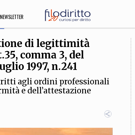
NEWSLETTER
ione di legittimità
DIRITTO
t.35, comma 3, del
lità,
o, Esteri
luglio 1997, n.241
ritti agli ordini professionali
ormità e dell’attestazione
SOFIA
INNOVAZIONE
che,
Scienze informatiche,
Arte,
ligione
Architettura, Ingegneria