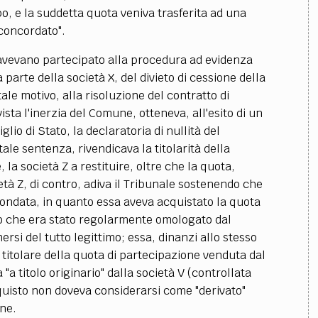
ppo, e la suddetta quota veniva trasferita ad una
 concordato".
avevano partecipato alla procedura ad evidenza
parte della società X, del divieto di cessione della
le motivo, alla risoluzione del contratto di
vista l'inerzia del Comune, otteneva, all'esito di un
io di Stato, la declaratoria di nullità del
ale sentenza, rivendicava la titolarità della
, la società Z a restituire, oltre che la quota,
ietà Z, di contro, adiva il Tribunale sostenendo che
ondata, in quanto essa aveva acquistato la quota
to che era stato regolarmente omologato dal
ersi del tutto legittimo; essa, dinanzi allo stesso
 titolare della quota di partecipazione venduta dal
a titolo originario" dalla società V (controllata
quisto non doveva considerarsi come "derivato"
une.