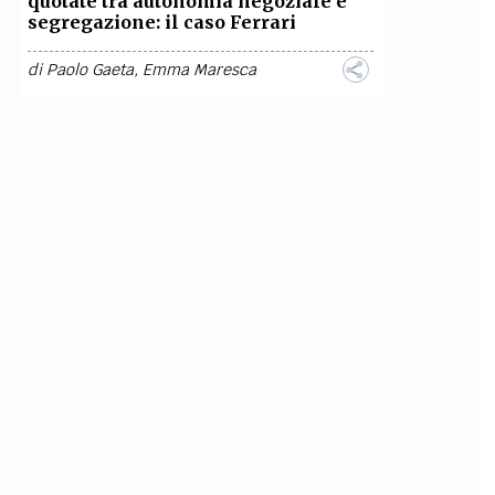
quotate tra autonomia negoziale e
segregazione: il caso Ferrari
di
Paolo Gaeta
,
Emma Maresca