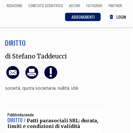
REDAZIONE
COMITATO SCIENTIFICO
AUTORI
FOTOGRAFI
PARTNER
ABBONAMENTI
LOGIN
DIRITTO
SCIENZA
ECONOMIA
Matematica, Fisica,
di
Stefano Taddeucci
Biologia, Cifrematica,
Medicina
società
,
quota societaria
,
nullità
,
utili
CULTURA
 Cinema, Musica,
Letteratura
Pubbliredazionale
DIRITTO /
Patti parasociali SRL: durata,
limiti e condizioni di validità