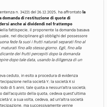
entenza n. 34221 del 26.12.2025, ha affrontato
la
a domanda di restituzione di quote di
ersi anche ai dividendi nel frattempo
ella fattispecie, il proponente la domanda basava
l quale, nel disciplinare gli obblighi del possessore
uona fede fa suoi i frutti naturali separati fino al
 maturati fino allo stesso giorno. Egli, fino alla
endicante dei frutti percepiti dopo la domanda
epire dopo tale data, usando la diligenza di un
va ceduto, in esito a procedura di evidenza
tecipazione nella società Y; la società X si
iodo di 5 anni, tale quota a nessun'altra società;
nno dall'acquisto della quota, cedeva quest'ultima
cietà V, a sua volta, cedeva, ad un'altra società
artecipazione, ma successivamente venne