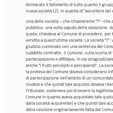
dichiarato il fallimento di tutto quanto il gru
nuova società (Z), in qualità di "assuntore del
Una delle società – che chiameremo "T"- che 
pubblica, una volta saputo della violazione, da 
quota, chiedeva al Comune di procedere, per ta
vendita a quest'ultima società. La società "T", 
giudizio culminato con una sentenza del Consigl
suddetto contratto. il Comune, sulla scorta di t
partecipazione e diffidava, in via stragiudiziale
anche "i frutti percepiti e percipiendi". La soc
la pretesa del Comune doveva considerarsi inf
di partecipazione nell'ambito di un concorda
Giudice e che quindi tale acquisto doveva riten
Tribunale, sosteneva poi di essere la legittima
Comune in quanto aveva acquistato tale quota "
dalla società acquirente) e che quindi tale ac
dalla cessione originariamente fatta dal Com