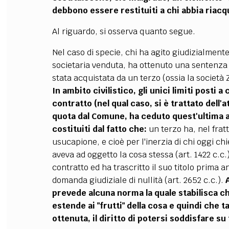
debbono essere restituiti a chi abbia riacqu
Al riguardo, si osserva quanto segue.
Nel caso di specie, chi ha agito giudizialment
societaria venduta, ha ottenuto una sentenza c
stata acquistata da un terzo (ossia la società Z
In ambito civilistico, gli unici limiti posti 
contratto (nel qual caso, si è trattato dell'
quota dal Comune, ha ceduto quest'ultima al
costituiti dal fatto che:
un terzo ha, nel frat
usucapione, e cioè per l'inerzia di chi oggi chi
aveva ad oggetto la cosa stessa (art. 1422 c.c.
contratto ed ha trascritto il suo titolo prima 
domanda giudiziale di nullità (art. 2652 c.c.).
prevede alcuna norma la quale stabilisca che
estende ai "frutti" della cosa e quindi che t
ottenuta, il diritto di potersi soddisfare su t