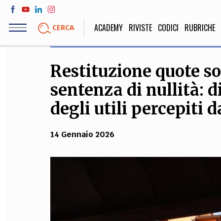
Salta
al
ACADEMY
RIVISTE
CODICI
RUBRICHE
CERCA
contenuto
principale
Restituzione quote so
LIFE STYLE
SOCIETÀ
sentenza di nullità: 
Sport, Cucina, Viaggi,
Politica, Attua
Moda
Educazione, Lavor
degli utili percepiti d
14 Gennaio 2026
STORIA E FILO
Scienze stori
umanistiche, Re