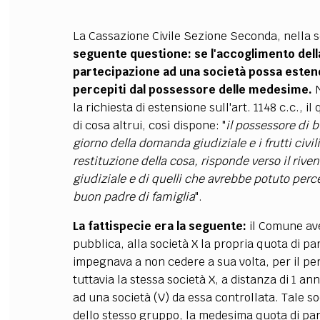
La Cassazione Civile Sezione Seconda, nella s
seguente questione: se l'accoglimento dell
partecipazione ad una società possa estend
percepiti dal possessore delle medesime.
N
la richiesta di estensione sull'art. 1148 c.c., i
di cosa altrui, così dispone: "
il possessore di b
giorno della domanda giudiziale e i frutti civili
restituzione della cosa, risponde verso il riv
giudiziale e di quelli che avrebbe potuto perc
buon padre di famiglia
".
La fattispecie era la seguente:
il Comune ave
pubblica, alla società X la propria quota di par
impegnava a non cedere a sua volta, per il per
tuttavia la stessa società X, a distanza di 1 a
ad una società (V) da essa controllata. Tale so
dello stesso gruppo, la medesima quota di p