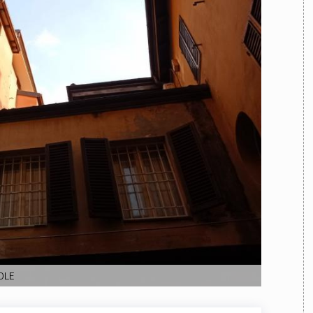
TEAM
AZIONE
COMITATO SCIENTIFICO
AUTORI
CURATORI
FOTOGRAFI
PARTNER
C
EXTRA
CODICI
RUBRICHE
LIBRI
PROCEEDINGS
PUBBLICITÀ
CONTATTI
SOCIAL MEDIA
OLE