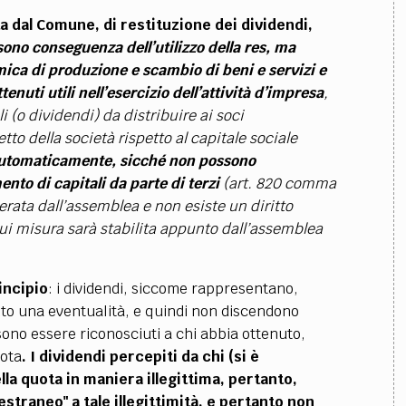
a dal Comune, di restituzione dei dividendi,
sono conseguenza dell’utilizzo della res, ma
mica di produzione e scambio di beni e servizi e
nuti utili nell’esercizio dell’attività d’impresa
,
li (o dividendi) da distribuire ai soci
o della società rispetto al capitale sociale
tomaticamente, sicché non possono
nto di capitali da parte di terzi
(art. 820 comma
erata dall’assemblea e non esiste un diritto
a cui misura sarà stabilita appunto dall’assemblea
incipio
: i dividendi, siccome rappresentano,
anto una eventualità, e quindi non discendono
no essere riconosciuti a chi abbia ottenuto,
uota
. I dividendi percepiti da chi (si è
lla quota in maniera illegittima, pertanto,
straneo" a tale illegittimità, e pertanto non