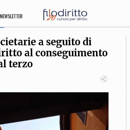
NEWSLETTER
cietarie a seguito di
DIRITTO
diritto al conseguimento
lità,
o, Esteri
al terzo
SOFIA
INNOVAZIONE
che,
Scienze informatiche,
Arte,
ligione
Architettura, Ingegneria