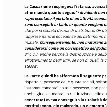
La Cassazione respingeva l'istanza, avanzat
affermando quanto segue:
"
i dividendi non 
rappresentano il portato di un’attività econo
sono conseguiti in tanto in quanto vengano otte
che poi la società decida di distribuire. Gli uti
rappresentano le eccedenze del patrimonio nett
iniziale.
Conseguentemente, non maturano au
considerarsi come un corrispettivo del godime
3° c.c.), anche perché la distribuzione è delib
all’ottenimento degli utili, se non di quelli l
stessa
".
La Corte quindi ha affermato il seguente pr
rispetto al possesso delle quote sociali, solt
"automaticamente" da tale possesso, non posso
anche giudizialmente, la restituzione della q
accertato) aveva conseguito la titolarità de
costituiscono, ciò malgrado, un elemento "e