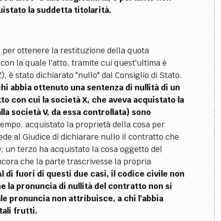
istato la suddetta titolarità.
e per ottenere la restituzione della quota
on la quale l'atto, tramite cui quest'ultima è
), è stato dichiarato "nullo" dal Consiglio di Stato.
a chi abbia ottenuto una sentenza di nullità di un
atto con cui la società X, che aveva acquistato la
la società V, da essa controllata) sono
tempo, acquistato la proprietà della cosa per
ede al Giudice di dichiarare nullo il contratto che
); un terzo ha acquistato la cosa oggetto del
ancora che la parte trascrivesse la propria
Al di fuori di questi due casi, il codice civile non
 la pronuncia di nullità del contratto non si
ale pronuncia non attribuisce, a chi l'abbia
ali frutti.