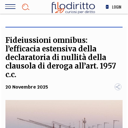
Salta
LOGIN
al
contenuto
DIRITTO
principale
ECONOMIA
SOCIETÀ
Fideiussioni omnibus:
MEDICINA
l’efficacia estensiva della
SCIENZA
declaratoria di nullità della
STORIA E FILOSOFIA
clausola di deroga all’art. 1957
INNOVAZIONE
c.c.
ALTRO
20 Novembre 2025
TEAM
FILODIRITTO
REDAZIONE
COMITATO SCIENTIFICO
AUTORI
CURATORI
FOTOGRAFI
PARTNER
COLLABORA CON NOI