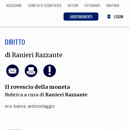
REDAZIONE
COMITATO SCIENTIFICO
AUTORI
FOTOGRAFI
PARTNER
ABBONAMENTI
LOGIN
DIRITTO
SCIENZA
ECONOMIA
Matematica, Fisica,
di
Ranieri Razzante
Biologia, Cifrematica,
Medicina
Il rovescio della moneta
CULTURA
Rubrica a cura di
Ranieri Razzante
 Cinema, Musica,
Letteratura
era
,
banca
,
antiriciclaggio