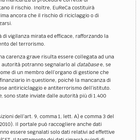
no il rischio. Inoltre, EuReCa costituirà
ima ancora che il rischio di riciclaggio o di
zarsi.
 di vigilanza mirata ed efficace, rafforzando la
mento del terrorismo.
 una carenza grave risulta essere collegata ad una
e autorità potranno segnalarlo al
database
e, se
 nome di un membro dell’organo di gestione che
to finanziario in questione, poiché la mancanza di
se antiriciclaggio e antiterrorismo dell’istituto.
e
, sono state inviate dalle autorità più di 1.400
izioni dell’art. 9, comma 1, lett. A) e comma 3 del
10). Il portale può raccogliere anche dati
no essere segnalati solo dati relativi ad effettive
CFT. Il trattamento dei dati rimarrà quindi di