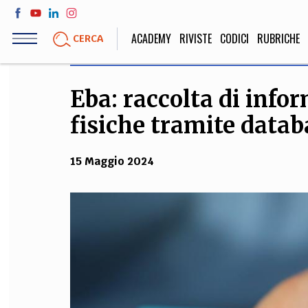
Salta
al
ACADEMY
RIVISTE
CODICI
RUBRICHE
CERCA
contenuto
principale
Eba: raccolta di info
LIFE STYLE
SOCIETÀ
fisiche tramite datab
Sport, Cucina, Viaggi,
Politica, Attua
Moda
Educazione, Lavor
15 Maggio 2024
STORIA E FILO
Scienze stori
umanistiche, Re