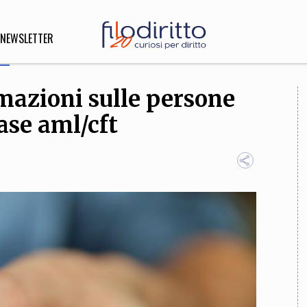
NEWSLETTER
rmazioni sulle persone
DIRITTO
ase aml/cft
lità,
o, Esteri
SOFIA
INNOVAZIONE
che,
Scienze informatiche,
Arte,
ligione
Architettura, Ingegneria