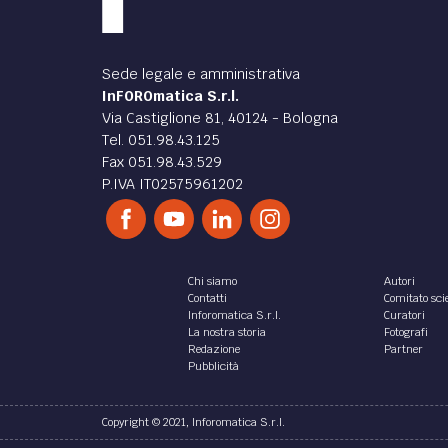
Sede legale e amministrativa
InFOROmatica S.r.l.
Via Castiglione 81, 40124 - Bologna
Tel. 051.98.43.125
Fax 051.98.43.529
P.IVA IT02575961202
Chi siamo
Autori
Contatti
Comitato scie
Inforomatica S.r.l.
Curatori
La nostra storia
Fotografi
Redazione
Partner
Pubblicità
Copyright © 2021, Inforomatica S.r.l.