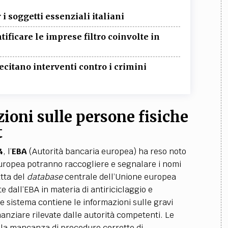
r i soggetti essenziali italiani
tificare le imprese filtro coinvolte in
itano interventi contro i crimini
zioni sulle persone fisiche
t
4
, l’
EBA
(Autorità bancaria europea) ha reso noto
 europea potranno raccogliere e segnalare i nomi
atta del
database
centrale dell’Unione europea
e dall’EBA in materia di antiriciclaggio e
e sistema contiene le informazioni sulle gravi
nanziare rilevate dalle autorità competenti. Le
 la mancanza di procedure corrette di