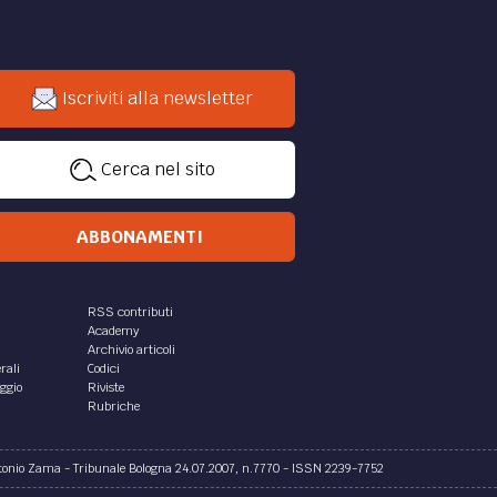
Iscriviti alla newsletter
Cerca nel sito
ABBONAMENTI
RSS contributi
Academy
Archivio articoli
rali
Codici
aggio
Riviste
Rubriche
ntonio Zama - Tribunale Bologna 24.07.2007, n.7770 - ISSN 2239-7752