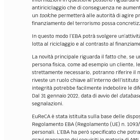
antiriciclaggio che di conseguenza ne aumenta
un
tool
che permetterà alle autorità di agire pr
finanziamento del terrorismo possa concretiz
In questo modo l’EBA potrà svolgere un’attività
lotta al riciclaggio e al contrasto al finanzia
La novità principale riguarda il fatto che, se
persona fisica, come ad esempio un cliente, l
strettamente necessario, potranno riferire il
riveste un ruolo chiave all’interno dell’istitu
integrità potrebbe facilmente indebolire le dife
Dal 31 gennaio 2022, data di avvio del
databas
segnalazioni.
EuReCA è stata istituita sulla base delle dispos
Regolamento EBA (Regolamento (UE) n. 1093/20
personali. L’EBA ha però specificato che potran
gravi mancanze dei requisiti in materia di AML/