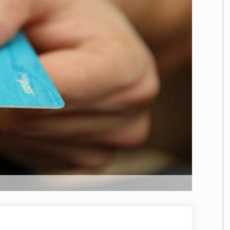
TEAM
AZIONE
COMITATO SCIENTIFICO
AUTORI
CURATORI
FOTOGRAFI
PARTNER
C
EXTRA
CODICI
RUBRICHE
LIBRI
PROCEEDINGS
PUBBLICITÀ
CONTATTI
SOCIAL MEDIA