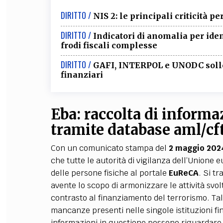
DIRITTO /
NIS 2: le principali criticità pe
DIRITTO /
Indicatori di anomalia per iden
frodi fiscali complesse
DIRITTO /
GAFI, INTERPOL e UNODC sollec
finanziari
E
ba: raccolta di informa
tramite database
aml/cf
Con un comunicato stampa del
2 maggio 202
che tutte le autorità di vigilanza dell’Unione
delle persone fisiche al portale
EuReCA
. Si tr
avente lo scopo di armonizzare le attività svolt
contrasto al finanziamento del terrorismo. Tal
mancanze presenti nelle singole istituzioni fi
informazioni in questione possono riguardare