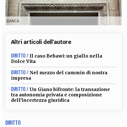
EXTRA
CODICI
RUBRICHE
LIBRI
PROCEEDINGS
PUBBLICITÀ
CONTATTI
BANCA
SOCIAL MEDIA
Altri articoli dell'autore
DIRITTO /
Il caso Bebawi: un giallo nella
Dolce Vita
DIRITTO /
Nel mezzo del cammin di nostra
impresa
DIRITTO /
Un Giano bifronte: la transazione
tra autonomia privata e composizione
dell'incertezza giuridica
DIRITTO