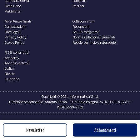
La nostra storia
Fotografi
Redazione
Partner
Pubblicità
Avvertenze legali
Collaborazioni
Contestazioni
Recensioni
Note legali
Sei un fotografo?
Privacy Policy
Norme redazionali generali
Cookie Policy
Regole per invio e referaggio
RSS contributi
Academy
Archivio articoli
Codici
Riviste
Rubriche
Copyright © 2021, Inforomatica S.r.l.
Direttore responsabile: Antonio Zama - Tribunale Bologna 24.07.2007, n.7770 -
ISSN 2239-7752
Credits
Newsletter
Abbonamenti