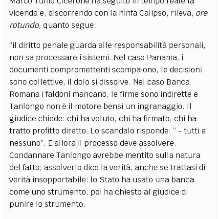
Marco Tullio Cicerone ha seguito in tempo reale la
vicenda e, discorrendo con la ninfa Calipso, rileva,
ore
rotundo,
quanto segue:
“il diritto penale guarda alle responsabilità personali,
non sa processare i sistemi. Nel caso Panama, i
documenti compromettenti scompaiono, le decisioni
sono collettive, il dolo si dissolve. Nel caso Banca
Romana i faldoni mancano, le firme sono indirette e
Tanlongo non è il motore bensì un ingranaggio. Il
giudice chiede: chi ha voluto, chi ha firmato, chi ha
tratto profitto diretto. Lo scandalo risponde: “ - tutti e
nessuno”. E allora il processo deve assolvere.
Condannare Tanlongo avrebbe mentito sulla natura
del fatto; assolverlo dice la verità, anche se trattasi di
verità insopportabile: lo Stato ha usato una banca
come uno strumento, poi ha chiesto al giudice di
punire lo strumento.