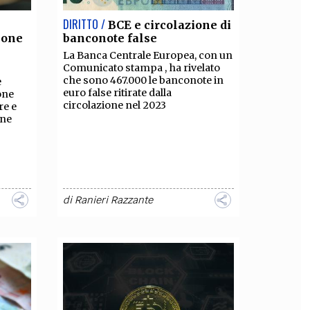
DIRITTO /
BCE e circolazione di
sone
banconote false
La Banca Centrale Europea, con un
Comunicato stampa , ha rivelato
che sono 467.000 le banconote in
e
euro false ritirate dalla
one
circolazione nel 2023
re e
one
di
Ranieri Razzante