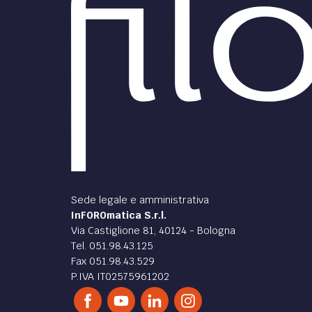
in qualche modo migliorare
l'Euro
l’amministrazione nel rapporto
fortem
con i cittadini
moneta
di
Ranieri Razzante
di
Rani
DIRITTO /
DIRITT
Le infiltrazioni
mafiose nel gioco legale
oppor
visio
Finalmente, si parla di infiltrazioni
da pa
mafiose nel gioco legale come
Fina
eccezioni. Il settore dei giochi è
uno dei più attivi nella prevenzione
In mat
del riciclaggio.
Guardi
specif
dell’A
fascico
di
Ranieri Razzante
di
Ric
Pubbliredazionale