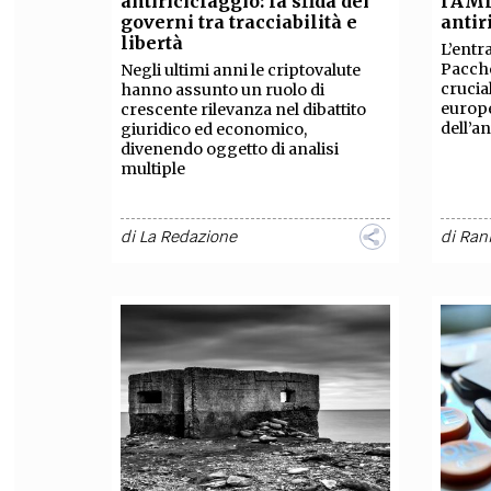
antiriciclaggio: la sfida dei
l’AML
governi tra tracciabilità e
antir
FILODIRITTO
RED
libertà
L’entr
Pacch
Negli ultimi anni le criptovalute
crucia
hanno assunto un ruolo di
europe
crescente rilevanza nel dibattito
dell’a
giuridico ed economico,
divenendo oggetto di analisi
multiple
di
La Redazione
di
Rani