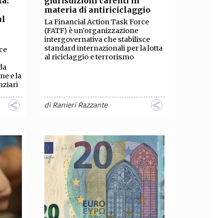
ta:
giurisdizioni carenti in
materia di antiriciclaggio
OLLABORA CON NOI
al
La Financial Action Task Force
(FATF) è un’organizzazione
intergovernativa che stabilisce
standard internazionali per la lotta
ce
al riciclaggio e terrorismo
da
ne e la
nziari
di
Ranieri Razzante