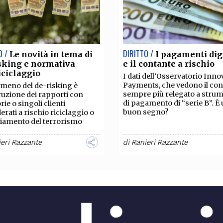
O /
DIRITTO /
Le novità in tema di
I pagamenti digi
sking e normativa
e il contante a rischio
iciclaggio
I dati dell’Osservatorio Inno
Payments, che vedono il con
omeno del de-risking è
sempre più relegato a stru
rruzione dei rapporti con
di pagamento di “serie B”. È
rie o singoli clienti
buon segno?
erati a rischio riciclaggio o
iamento del terrorismo
eri Razzante
di
Ranieri Razzante
O /
DIRITTO /
Criptovalute:
Il GPDP esprim
ssarie normative UE
parere positivo per la 
nti
dati centralizzata per la
al riciclaggio
tante non se ne andrà ma