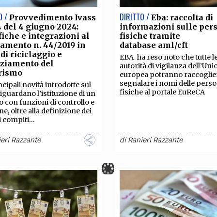
O /
DIRITTO /
Provvedimento Ivass
Eba: raccolta di
4 del 4 giugno 2024:
informazioni sulle per
iche e integrazioni al
fisiche tramite
amento n. 44/2019 in
database aml/cft
di riciclaggio e
EBA ha reso noto che tutte l
nziamento del
autorità di vigilanza dell’Uni
orismo
europea potranno raccoglie
segnalare i nomi delle pers
ncipali novità introdotte sul
fisiche al portale EuReCA
iguardano l’istituzione di un
 con funzioni di controllo e
ne, oltre alla definizione dei
i compiti...
eri Razzante
di
Ranieri Razzante