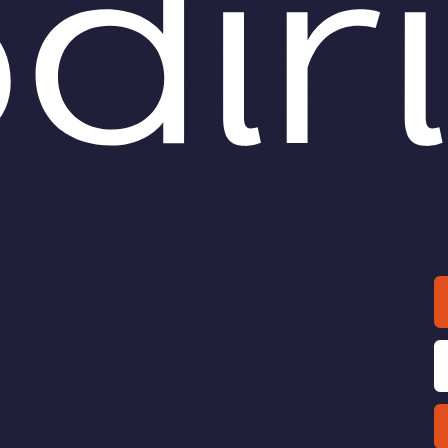
pa sembra volere
Banca dati informatizzata an
ente che esca la sua prima
riciclaggio: professionisti co
 digitale
nella lotta al fenomeno
eri Razzante
di
Ranieri Razzante
O /
DIRITTO /
L’avvocato può
Riciclaggio,
si al prelevamento e
terrorismo e cryptovalu
ne dei fascicoli di studio
codice unico e Autorità
rte della Guardia di
europea
nza?
Un’Authority unica, che non 
ponga in contrapposizione 
eria di antiriciclaggio la
quelle nazionali, che contrasti
a di Finanza, senza
riciclaggio.
ica autorizzazione o ordine
.G. può prelevare e visionare i
li di studio?
cardo Radi
di
Ranieri Razzante