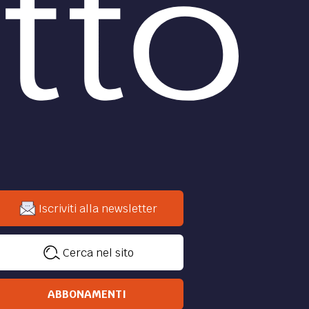
canali dei terroristi per trasferire il
ti-
denaro in tutto il mondo
involti
di
Ranieri Razzante
DIRITTO /
Antiriciclaggio,
te:
un'eccellenza italiana dal
1982
Il GAFI emanò raccomandazioni,
ma l'Italia le aveva già recepite con
si
l'intervento legislativo.
con
 il
di
Ranieri Razzante