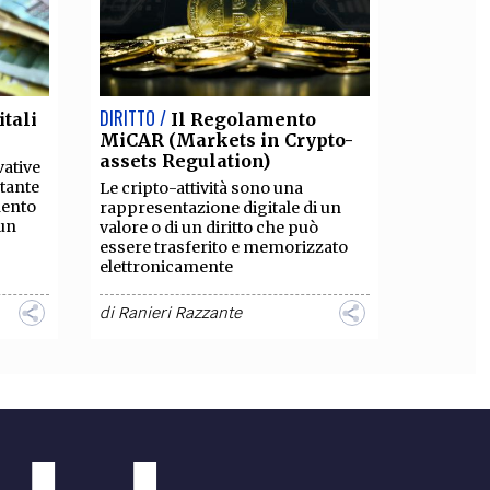
DIRITTO /
tali
Il Regolamento
MiCAR (Markets in Crypto-
assets Regulation)
vative
tante
Le cripto-attività sono una
mento
rappresentazione digitale di un
 un
valore o di un diritto che può
essere trasferito e memorizzato
elettronicamente
di
Ranieri Razzante
DIRITTO /
e
Riciclaggio e
banca
terrorismo
 lotta
Come il riciclaggio è connesso al
finanziamento del terrorismo: i