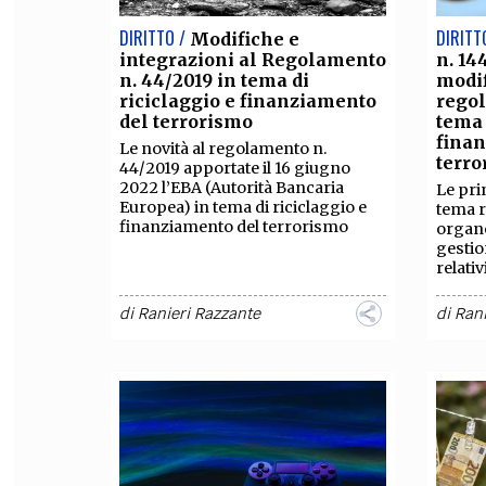
DIRITTO /
DIRITT
Modifiche e
integrazioni al Regolamento
n. 14
n. 44/2019 in tema di
modif
riciclaggio e finanziamento
regol
del terrorismo
tema 
fina
Le novità al regolamento n.
terr
44/2019 apportate il 16 giugno
2022 l’EBA (Autorità Bancaria
Le pri
Europea) in tema di riciclaggio e
tema r
finanziamento del terrorismo
organo
gestio
relativ
di
Ranieri Razzante
di
Rani