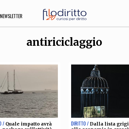
NEWSLETTER
antiriciclaggio
DIRITTO
lità,
o, Esteri
SOFIA
INNOVAZIONE
che,
Scienze informatiche,
Arte,
ligione
Architettura, Ingegneria
O /
DIRITTO /
Quale impatto avrà
Dalla lista grig