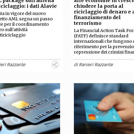
 package sull’attività
alle economie in cresci
TEAM
iciclaggio: i dati Alavie
chiudere la porta al
AZIONE
COMITATO SCIENTIFICO
AUTORI
CURATORI
FOTOGRAFI
PARTNER
C
riciclaggio di denaro e 
ata in vigore del nuovo
finanziamento del
etto AML segna un passo
terrorismo
le per il coordinamento
EXTRA
o sull’attività
La Financial Action Task For
ntiriciclaggio
(FATF) definisce standard
CODICI
RUBRICHE
LIBRI
PROCEEDINGS
PUBBLICITÀ
CONTATTI
internazionali che fungono 
riferimento per la prevenzio
repressione dei crimini fina
SOCIAL MEDIA
eri Razzante
di
Ranieri Razzante