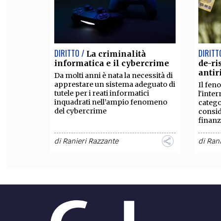
DIRITTO /
DIRITT
La criminalità
informatica e il cybercrime
de-ri
antir
Da molti anni è nata la necessità di
apprestare un sistema adeguato di
Il fen
tutele per i reati informatici
l'inte
inquadrati nell’ampio fenomeno
catego
del cybercrime
consid
finanz
di
Ranieri Razzante
di
Rani
DIRITTO /
DIRITT
Algoritmo e
intelligenza artificiale
nece
coere
Si è diffusa l’idea che attraverso lo
strumento dell’algoritmo si possa
Il con