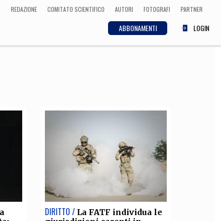
REDAZIONE
COMITATO SCIENTIFICO
AUTORI
FOTOGRAFI
PARTNER
ABBONAMENTI
LOGIN
SCIENZA
ECONOMIA
Matematica, Fisica,
Biologia, Cifrematica,
Medicina
CULTURA
 Cinema, Musica,
Letteratura
DIRITTO /
ia
La FATF individua le