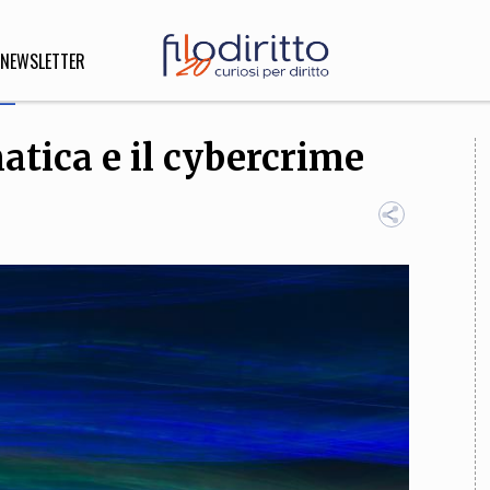
NEWSLETTER
atica e il cybercrime
DIRITTO
lità,
o, Esteri
SOFIA
INNOVAZIONE
che,
Scienze informatiche,
Arte,
ligione
Architettura, Ingegneria