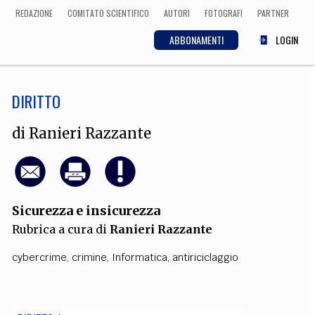
REDAZIONE
COMITATO SCIENTIFICO
AUTORI
FOTOGRAFI
PARTNER
ABBONAMENTI
LOGIN
DIRITTO
SCIENZA
ECONOMIA
Matematica, Fisica,
di
Ranieri Razzante
Biologia, Cifrematica,
Medicina
Sicurezza e insicurezza
CULTURA
Rubrica a cura di
Ranieri Razzante
 Cinema, Musica,
Letteratura
cybercrime
,
crimine
,
Informatica
,
antiriciclaggio