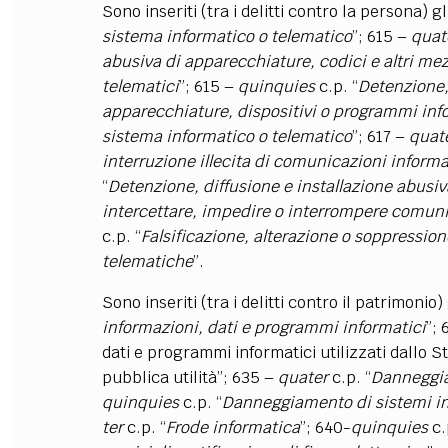
Sono inseriti (tra i delitti contro la persona) gl
sistema informatico o telematico
”; 615 –
quat
abusiva di apparecchiature, codici e altri mezz
telematici
”; 615 –
quinquies
c.p. “
Detenzione, 
apparecchiature, dispositivi o programmi info
sistema informatico o telematico
”; 617 –
quat
interruzione illecita di comunicazioni inform
“
Detenzione, diffusione e installazione abusiva
intercettare, impedire o interrompere comuni
c.p. “
Falsificazione, alterazione o soppressio
telematiche
”.
Sono inseriti (tra i delitti contro il patrimonio)
informazioni, dati e programmi informatici
”;
dati e programmi informatici utilizzati dallo 
pubblica utilità”; 635 –
quater
c.p. “
Danneggia
quinquies
c.p. “
Danneggiamento di sistemi inf
ter
c.p. “
Frode informatica
”; 640-
quinquies
c.