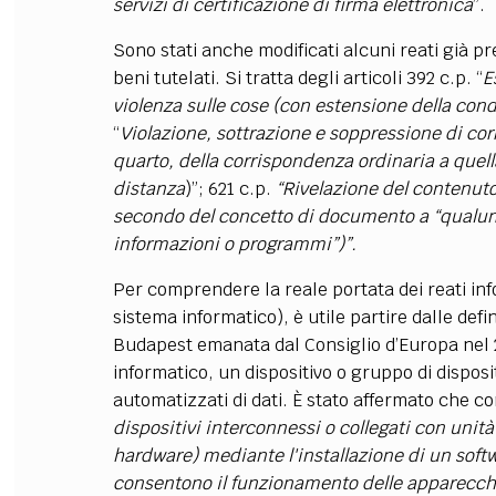
servizi di certificazione di firma elettronica
”.
Sono stati anche modificati alcuni reati già pr
beni tutelati. Si tratta degli articoli 392 c.p. “
E
violenza sulle cose (con estensione della cond
“
Violazione, sottrazione e soppressione di c
quarto, della corrispondenza ordinaria a quel
distanza
)”; 621 c.p.
“Rivelazione del contenut
secondo del concetto di documento a “qualun
informazioni o programmi”)”.
Per comprendere la reale portata dei reati inf
sistema informatico), è utile partire dalle defi
Budapest emanata dal Consiglio d’Europa nel 2
informatico, un dispositivo o gruppo di disposit
automatizzati di dati. È stato affermato che c
dispositivi interconnessi o collegati con unit
hardware) mediante l'installazione di un soft
consentono il funzionamento delle apparecchiat