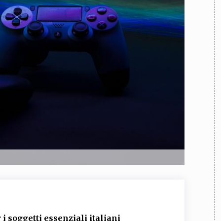
TEAM
AZIONE
COMITATO SCIENTIFICO
AUTORI
CURATORI
FOTOGRAFI
PARTNER
C
EXTRA
CODICI
RUBRICHE
LIBRI
PROCEEDINGS
PUBBLICITÀ
CONTATTI
SOCIAL MEDIA
r i soggetti essenziali italiani