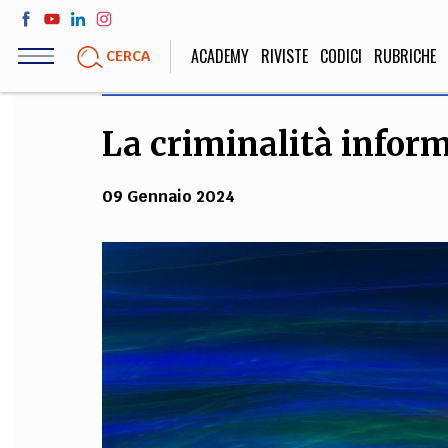
Salta
al
ACADEMY
RIVISTE
CODICI
RUBRICHE
CERCA
contenuto
principale
La criminalità inform
LIFE STYLE
SOCIETÀ
Sport, Cucina, Viaggi,
Politica, Attua
09 Gennaio 2024
Moda
Educazione, Lavor
STORIA E FILO
Scienze stori
umanistiche, Re