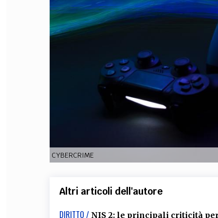
FILODIRITTO
RED
CYBERCRIME
Altri articoli dell'autore
DIRITTO /
NIS 2: le principali criticità pe