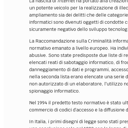
La nascita di
Internet
ha portato alla creazion
un potente veicolo per la realizzazione di illec
ampliamento sia dei delitti che delle categori
informatici sono divenuti oggetti di condotte c
sicuramente negativo dello sviluppo tecnologi
La Raccomandazione sulla Criminalità informati
normativo emanato a livello europeo. Ha indiv
abusive. Sono state predisposte due liste di re
elencati reati di sabotaggio informatico, di fro
danneggiamento di dati e programmi, accesso 
nella seconda lista erano elencate una serie di
non autorizzato di un elaboratore, l'utilizzo 
spionaggio informatico.
Nel 1994 il predetto testo normativo è stato ul
commercio di codici d’accesso e la diffusione 
In Italia, i primi disegni di legge sono stati pr