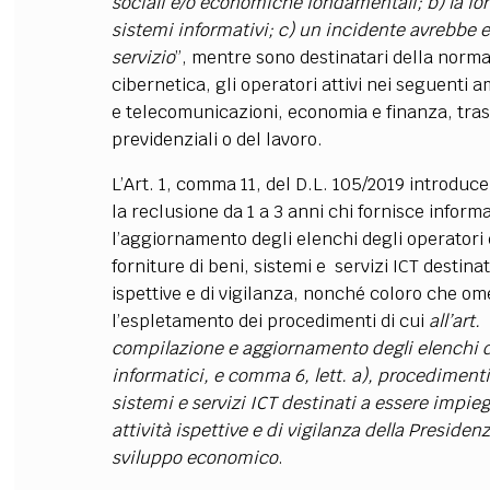
sociali e/o economiche fondamentali; b) la forn
sistemi informativi; c) un incidente avrebbe eff
servizio
”,
mentre sono destinatari della norma
cibernetica, gli operatori attivi nei seguenti a
e telecomunicazioni, economia e finanza, traspor
previdenziali o del lavoro.
L’Art. 1, comma 11, del D.L. 105/2019 introduc
la reclusione da 1 a 3 anni chi fornisce informa
l’aggiornamento degli elenchi degli operatori de
forniture di beni, sistemi e servizi ICT destinat
ispettive e di vigilanza, nonché coloro che ome
l’espletamento dei procedimenti di cui
all’art
compilazione e aggiornamento degli elenchi del
informatici, e comma 6, lett. a), procedimenti r
sistemi e servizi ICT destinati a essere impiegat
attività ispettive e di vigilanza della Presiden
sviluppo economico
.