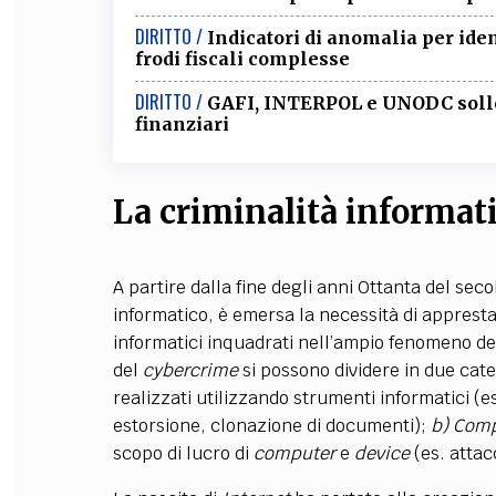
DIRITTO /
Indicatori di anomalia per iden
frodi fiscali complesse
DIRITTO /
GAFI, INTERPOL e UNODC sollec
finanziari
La criminalità informati
A partire dalla fine degli anni Ottanta del s
informatico, è emersa la necessità di appresta
informatici inquadrati nell’ampio fenomeno d
del
cybercrime
si possono dividere in due cat
realizzati utilizzando strumenti informatici (es.
estorsione, clonazione di documenti);
b)
Comp
scopo di lucro di
computer
e
device
(es. attacc