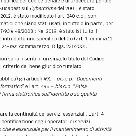
 modifica del Codice penale e di procedura penale;
i Budapest sul
Cybercrime
del 2001, è stato
2012, è stato modificato l’art. 240 c.p., con
atici che siano stati usati, in tutto o in parte, per
/93 e 48/2008.; Nel 2019, è stato istituito il
 introdotto uno specifico delitto (art. 1, comma 11
. 24-
bis
, comma terzo, D.lgs. 231/2001.
 non sono inseriti in un singolo titolo del Codice
il criterio del bene giuridico tutelato.
pubblica) gli articoli 491 –
bis
c.p. “
Documenti
nformatico
” e l’art. 495 –
bis
c.p. “
Falsa
 firma elettronica sull'identità o su qualità
re la continuità dei servizi essenziali. L’art. 4
'identificazione degli operatori di servizi
o che è essenziale per il mantenimento di attività