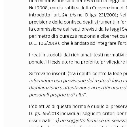
una conclusione solo nel 1993 con la legge di
Nel 2008, con la ratifica della Convenzione d
introdotto l’art. 24-
bis
nel D.lgs. 231/2001; Nel 
previsione della confisca degli strumenti inform
la commissione dei reati previsti dalle leggi 547
perimetro di sicurezza nazionale cibernetica e
D.L. 105/2019), che è andato ad integrare l’art
I reati introdotti dai richiamati testi normativi
penale. Il legislatore ha preferito privilegiare 
Si trovano inseriti (tra i delitti contro la fede 
informatici con previsione del reato di falso i
dichiarazione o attestazione al certificatore di
personali proprie o di altri
”.
L’obiettivo di queste norme è quello di preserva
D.lgs. 65/2018 individua i seguenti criteri per l
essenziali: “
a) un soggetto fornisce un servizi