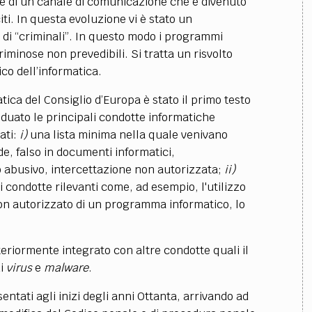
e di un canale di comunicazione che è divenuto
iti. In questa evoluzione vi è stato un
e di “criminali”. In questo modo i programmi
riminose non prevedibili. Si tratta un risvolto
co dell’informatica.
ca del Consiglio d’Europa è stato il primo testo
iduato le principali condotte informatiche
ati:
i)
una lista minima nella quale venivano
de, falso in documenti informatici,
abusivo, intercettazione non autorizzata;
ii)
 condotte rilevanti come, ad esempio, l'utilizzo
non autorizzato di un programma informatico, lo
teriormente integrato con altre condotte quali il
di
virus
e
malware
.
esentati agli inizi degli anni Ottanta, arrivando ad