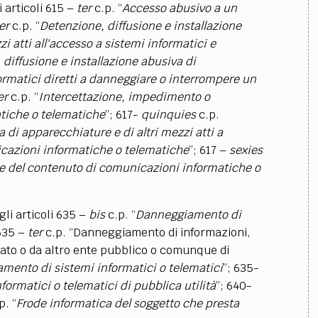
i articoli 615 –
ter
c.p. “
Accesso abusivo a un
er
c.p. “
Detenzione, diffusione e installazione
i atti all'accesso a sistemi informatici e
diffusione e installazione abusiva di
rmatici diretti a danneggiare o interrompere un
er
c.p. “
Intercettazione, impedimento o
atiche o telematiche
”; 617-
quinquies
c.p.
 di apparecchiature e di altri mezzi atti a
cazioni informatiche o telematiche
”; 617 –
sexies
ne del contenuto di comunicazioni informatiche o
 gli articoli 635 –
bis
c.p. “
Danneggiamento di
 635 –
ter
c.p. “Danneggiamento di informazioni,
Stato o da altro ente pubblico o comunque di
mento di sistemi informatici o telematici
”; 635-
ormatici o telematici di pubblica utilità
”; 640-
p. “
Frode informatica del soggetto che presta