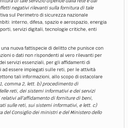
itura di tale servizio dipende dalla rete e dai
etti negativi rilevanti sulla fornitura di tale
tiva sul Perimetro di sicurezza nazionale
mbiti: interno, difesa, spazio e aerospazio, energia
ti, servizi digitali, tecnologie critiche, enti
e una nuova fattispecie di delitto che punisce con
zioni o dati non rispondenti al vero rilevanti per
i servizi essenziali, per gli affidamenti di
i ad essere impiegati sulle reti, per le attività
ttono tali informazioni, allo scopo di ostacolare
. 1, comma 2, lett. b) procedimento di
le reti, dei sistemi informativi e dei servizi
elativi all’affidamento di forniture di beni,
i sulle reti, sui sistemi informativi, e lett. c)
za del Consiglio dei ministri e del Ministero dello