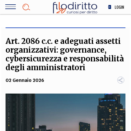
Salta
LOGIN
al
contenuto
DIRITTO
principale
ECONOMIA
SOCIETÀ
Art. 2086 c.c. e adeguati assetti
MEDICINA
organizzativi: governance,
SCIENZA
cybersicurezza e responsabilità
STORIA E FILOSOFIA
degli amministratori
INNOVAZIONE
02 Gennaio 2026
ALTRO
TEAM
FILODIRITTO
REDAZIONE
COMITATO SCIENTIFICO
AUTORI
CURATORI
FOTOGRAFI
PARTNER
COLLABORA CON NOI