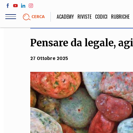
Salta
al
ACADEMY
RIVISTE
CODICI
RUBRICHE
CERCA
contenuto
principale
Pensare da legale, agi
LIFE STYLE
SOCIETÀ
Sport, Cucina, Viaggi,
Politica, Attua
27 Ottobre 2025
Moda
Educazione, Lavor
STORIA E FILO
Scienze stori
umanistiche, Re