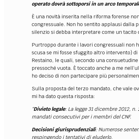
operato dovrà sottoporsi in un arco temporale
È una novità inserita nella riforma forense no
congressuale. Non ho sentito applausi dalla p
silenzio si debba interpretare come un tacito
Purtroppo durante i lavori congressuali non h
scusa se mi fosse sfuggito altro intervento) d
Restaino, le quali, secondo una consuetudine
pressoché vuota. È toccato anche a me nell’ul
ho deciso di non partecipare più personalmen
Sulla proposta del terzo mandato, che vale ov
mi ha dato questa risposta:
“
Divieto legale
: La legge 31 dicembre 2012, n. 24
mandati consecutivi per i membri del CNF.
Decisioni giurisprudenziali
: Numerose sentenz
respingendo i tentativi di eluderlo.