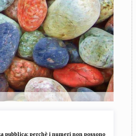
TEAM
AZIONE
COMITATO SCIENTIFICO
AUTORI
CURATORI
FOTOGRAFI
PARTNER
C
EXTRA
CODICI
RUBRICHE
LIBRI
PROCEEDINGS
PUBBLICITÀ
CONTATTI
SOCIAL MEDIA
anza pubblica: perchè i numeri non possono