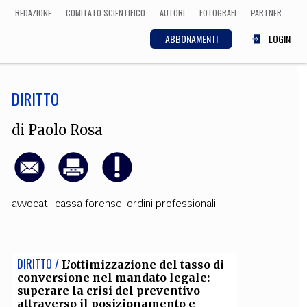
REDAZIONE
COMITATO SCIENTIFICO
AUTORI
FOTOGRAFI
PARTNER
ABBONAMENTI
LOGIN
DIRITTO
SCIENZA
ECONOMIA
Matematica, Fisica,
di
Paolo Rosa
Biologia, Cifrematica,
Medicina
avvocati
,
cassa forense
,
ordini professionali
CULTURA
 Cinema, Musica,
Letteratura
DIRITTO /
L’ottimizzazione del tasso di
conversione nel mandato legale:
superare la crisi del preventivo
attraverso il posizionamento e