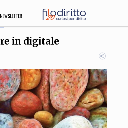
NEWSLETTER
re in digitale
DIRITTO
lità,
o, Esteri
SOFIA
INNOVAZIONE
che,
Scienze informatiche,
Arte,
ligione
Architettura, Ingegneria