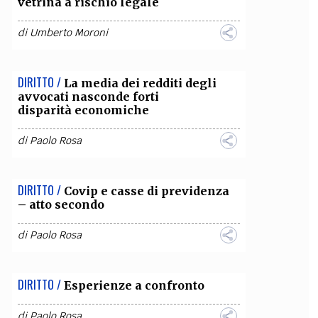
vetrina a rischio legale
di
Umberto Moroni
DIRITTO /
La media dei redditi degli
avvocati nasconde forti
disparità economiche
di
Paolo Rosa
DIRITTO /
Covip e casse di previdenza
– atto secondo
di
Paolo Rosa
DIRITTO /
Esperienze a confronto
di
Paolo Rosa