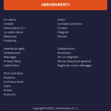
DIRITTO /
Cassa Forense: rivalutazione dei redditi,
prescrizione dei contributi e costituzione della
rendita vitalizia
Da quando decorra il termine di prescrizione della
rivalutazione dei contributi, conseguente alla
rivalutazione dei redditi per calcolare la pensione?
di
Paolo Rosa
DIRITTO /
L’asset allocation delle Casse di
Previdenza dal 2014 al 2024 è diventata più
rischiosa?
Il prossimo 16 ottobre dalle 9:30 alle 13:30, sempre a Roma
al Cinema Barberini, si terrà l’edizione 2025 degli Stati
generali dei liberi professionisti
di
Paolo Rosa
DIRITTO /
Ancora sul calcolo della pensione degli
avvocati