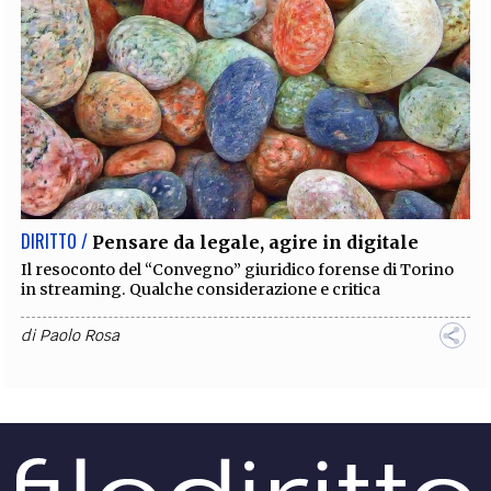
DIRITTO /
Pensare da legale, agire in digitale
Il resoconto del “Convegno” giuridico forense di Torino
in streaming. Qualche considerazione e critica
di
Paolo Rosa
DIRITTO /
La professionalità per gli investimenti
nelle casse di previdenza
La pianificazione, l’allocazione e la gestione delle risorse
umane è nella piena responsabilità degli organi di vertice