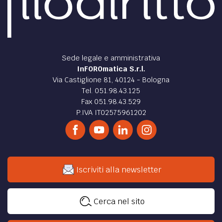
degli Enti gestori
di
Paolo Rosa
DIRITTO /
Gli investimenti alternativi nei
portafogli delle casse di previdenza
Gli investimenti alternativi sono strumenti finanziari con
caratteristiche diverse rispetto alle attività tradizionali
come obbligazioni, azioni e fondi comuni
di
Paolo Rosa
DIRITTO /
L’asset allocation strategica – AAS di
cassa forense
Di solito in questa tornata di tempo, in Cassa Forense
viene proposto, all’esame del Comitato dei Delegati, il
piano di asset allocation strategica per il 2026
di
Paolo Rosa