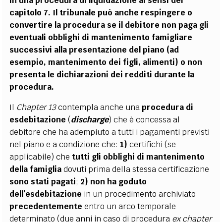
in una procedura di liquidazione ai sensi del
capitolo 7. Il tribunale può anche respingere o
convertire la procedura se il debitore non paga gli
eventuali obblighi di mantenimento famigliare
successivi alla presentazione del piano (ad
esempio, mantenimento dei figli, alimenti) o non
presenta le dichiarazioni dei redditi durante la
procedura.
Il
Chapter 13
contempla anche una
procedura di
esdebitazione
(
discharge
)
che è concessa al
debitore che ha adempiuto a tutti i pagamenti previsti
nel piano e a condizione che:
1)
certifichi (se
applicabile) che
tutti gli obblighi di mantenimento
della famiglia
dovuti prima della stessa certificazione
sono stati pagati
;
2)
non ha goduto
dell’esdebitazione
in un procedimento archiviato
precedentemente
entro un arco temporale
determinato (due anni in caso di procedura
ex
chapter