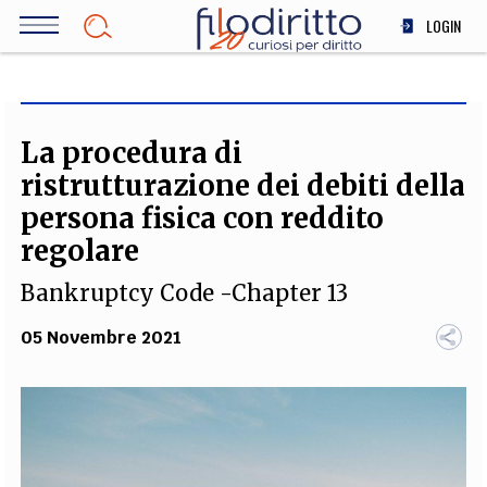
Salta
LOGIN
al
contenuto
DIRITTO
principale
ECONOMIA
SOCIETÀ
La procedura di
MEDICINA
ristrutturazione dei debiti della
SCIENZA
persona fisica con reddito
STORIA E FILOSOFIA
regolare
INNOVAZIONE
Bankruptcy Code -Chapter 13
ALTRO
05 Novembre 2021
TEAM
FILODIRITTO
REDAZIONE
COMITATO SCIENTIFICO
AUTORI
CURATORI
FOTOGRAFI
PARTNER
COLLABORA CON NOI