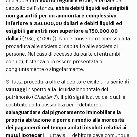
che abbia un
reddito regolare e
che, alla data del
deposito dell’istanza,
abbia
debiti liquidi ed esigibili
non garantiti per un ammontare complessivo
inferiore a 250.000,00 dollari e debiti liquidi ed
esigibili garantiti non superiore a 750.000,00
dollari
(
USC,
§ 109(e)). Non è consentito l’accesso alla
procedura alle società di capitali o alle società di
persone. Nel caso di accesso da parte di entrambi i
coniugi, l’istanza può essere presentata o
congiuntamente o singolarmente.
Siffatta procedura offre al debitore civile una
serie di
vantaggi
rispetto alla liquidazione totale del
patrimonio (
Chapter 7
), il più significativo dei quali è
costituito dalla possibilità per il debitore di
salvaguardare dal pignoramento immobiliare la
propria abitazione e porre rimedio alla morosità
dei pagamenti nel tempo andati insoluti relativi ai
mutui ipotecari
. Tuttavia, il debitore deve comunque