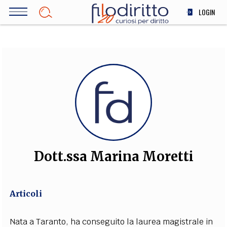
Salta
LOGIN
al
contenuto
DIRITTO
principale
ECONOMIA
SOCIETÀ
MEDICINA
SCIENZA
STORIA E FILOSOFIA
INNOVAZIONE
ALTRO
Dott.ssa Marina Moretti
TEAM
Articoli
FILODIRITTO
REDAZIONE
COMITATO SCIENTIFICO
AUTORI
CURATORI
FOTOGRAFI
PARTNER
COLLABORA CON NOI
Nata a Taranto, ha conseguito la laurea magistrale in