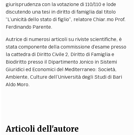
giurisprudenza con la votazione di 110/110 e lode
EXTRA
discutendo una tesi in diritto di famiglia dal titolo
CODICI
RUBRICHE
LIBRI
PROCEEDINGS
PUBBLICITÀ
CONTATTI
“L’unicità dello stato di figlio”, relatore Chiar.mo Prof.
Ferdinando Parente.
SOCIAL MEDIA
Autrice di numerosi articoli su riviste scientifiche, è
stata componente della commissione d’esame presso
la cattedra di Diritto Civile 2, Diritto di Famiglia e
Biodiritto presso il Dipartimento Jonico in Sistemi
Giuridici ed Economici del Mediterraneo: Società,
Ambiente, Culture dell’Università degli Studi di Bari
Aldo Moro.
Articoli dell'autore