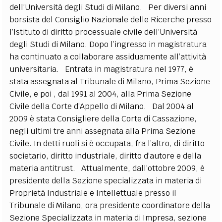
dell’Università degli Studi di Milano. Per diversi anni
EXTRA
borsista del Consiglio Nazionale delle Ricerche presso
CODICI
RUBRICHE
LIBRI
PROCEEDINGS
PUBBLICITÀ
CONTATTI
l’Istituto di diritto processuale civile dell’Università
degli Studi di Milano. Dopo l’ingresso in magistratura
SOCIAL MEDIA
ha continuato a collaborare assiduamente all’attività
universitaria. Entrata in magistratura nel 1977, è
stata assegnata al Tribunale di Milano, Prima Sezione
Civile, e poi , dal 1991 al 2004, alla Prima Sezione
Civile della Corte d’Appello di Milano. Dal 2004 al
2009 è stata Consigliere della Corte di Cassazione,
negli ultimi tre anni assegnata alla Prima Sezione
Civile. In detti ruoli si è occupata, fra l’altro, di diritto
societario, diritto industriale, diritto d’autore e della
materia antitrust. Attualmente, dall’ottobre 2009, è
presidente della Sezione specializzata in materia di
Proprietà Industriale e Intellettuale presso il
Tribunale di Milano, ora presidente coordinatore della
Sezione Specializzata in materia di Impresa, sezione