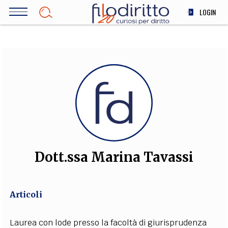
Salta
LOGIN
al
contenuto
DIRITTO
principale
ECONOMIA
SOCIETÀ
MEDICINA
SCIENZA
STORIA E FILOSOFIA
INNOVAZIONE
ALTRO
Dott.ssa Marina Tavassi
TEAM
Articoli
FILODIRITTO
REDAZIONE
COMITATO SCIENTIFICO
AUTORI
CURATORI
FOTOGRAFI
PARTNER
COLLABORA CON NOI
Laurea con lode presso la facoltà di giurisprudenza