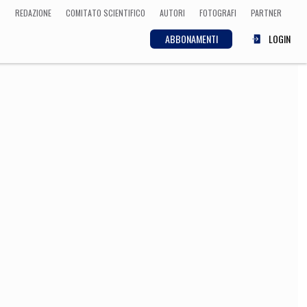
REDAZIONE
COMITATO SCIENTIFICO
AUTORI
FOTOGRAFI
PARTNER
ABBONAMENTI
LOGIN
SCIENZA
ECONOMIA
Matematica, Fisica,
Biologia, Cifrematica,
Medicina
CULTURA
 Cinema, Musica,
Letteratura