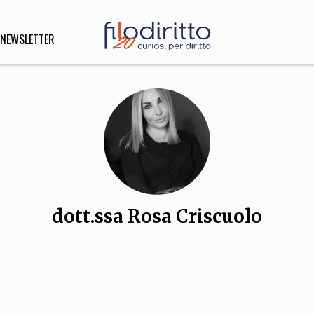
NEWSLETTER
DIRITTO
lità,
o, Esteri
dott.ssa Rosa Criscuolo
SOFIA
INNOVAZIONE
che,
Scienze informatiche,
Arte,
ligione
Architettura, Ingegneria