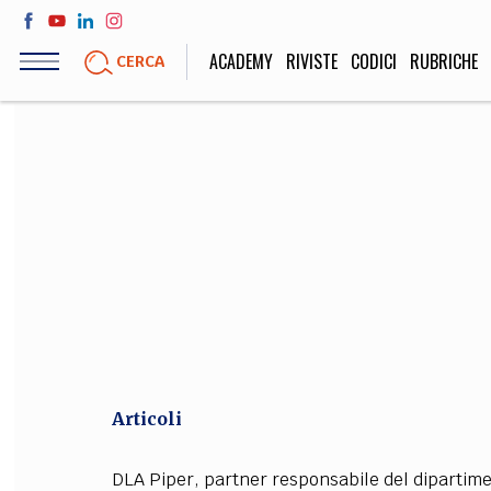
Salta
al
ACADEMY
RIVISTE
CODICI
RUBRICHE
CERCA
contenuto
principale
LIFE STYLE
SOCIETÀ
Sport, Cucina, Viaggi,
Politica, Attua
Moda
Educazione, Lavor
STORIA E FILO
Scienze stori
umanistiche, Re
Articoli
DLA Piper, partner responsabile del dipartimen