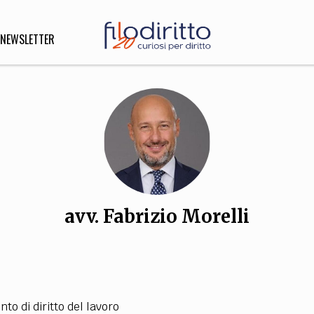
NEWSLETTER
DIRITTO
lità,
o, Esteri
avv. Fabrizio Morelli
SOFIA
INNOVAZIONE
che,
Scienze informatiche,
Arte,
ligione
Architettura, Ingegneria
to di diritto del lavoro