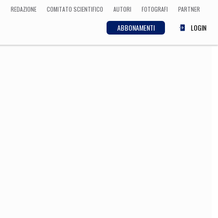
REDAZIONE
COMITATO SCIENTIFICO
AUTORI
FOTOGRAFI
PARTNER
ABBONAMENTI
LOGIN
SCIENZA
ECONOMIA
Matematica, Fisica,
Biologia, Cifrematica,
Medicina
CULTURA
 Cinema, Musica,
Letteratura