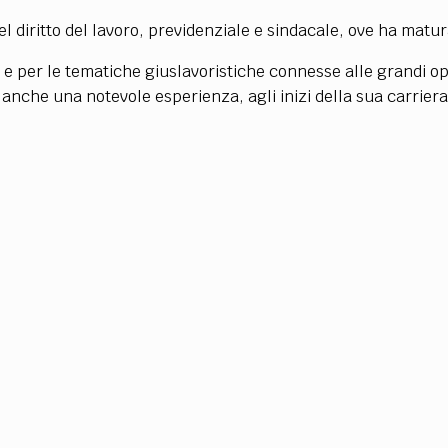
TEAM
el diritto del lavoro, previdenziale e sindacale, ove ha matu
AZIONE
COMITATO SCIENTIFICO
AUTORI
CURATORI
FOTOGRAFI
PARTNER
C
li e per le tematiche giuslavoristiche connesse alle grandi 
EXTRA
anche una notevole esperienza, agli inizi della sua carrier
CODICI
RUBRICHE
LIBRI
PROCEEDINGS
PUBBLICITÀ
CONTATTI
SOCIAL MEDIA