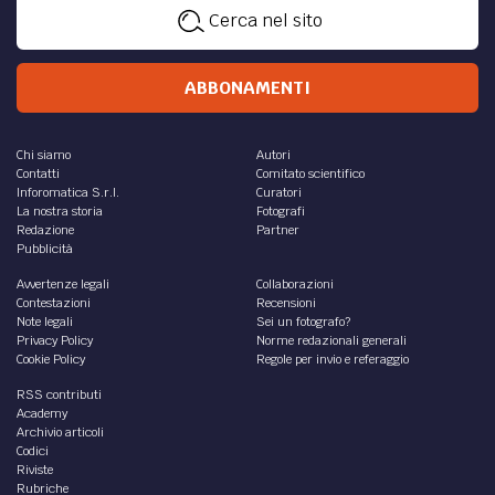
Cerca nel sito
ABBONAMENTI
Chi siamo
Autori
Contatti
Comitato scientifico
Inforomatica S.r.l.
Curatori
La nostra storia
Fotografi
Redazione
Partner
Pubblicità
Avvertenze legali
Collaborazioni
Contestazioni
Recensioni
Note legali
Sei un fotografo?
Privacy Policy
Norme redazionali generali
Cookie Policy
Regole per invio e referaggio
RSS contributi
Academy
Archivio articoli
Codici
Riviste
Rubriche