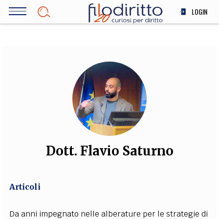
Salta
LOGIN
al
contenuto
DIRITTO
principale
ECONOMIA
SOCIETÀ
MEDICINA
SCIENZA
STORIA E FILOSOFIA
INNOVAZIONE
ALTRO
Dott. Flavio Saturno
TEAM
Articoli
FILODIRITTO
REDAZIONE
COMITATO SCIENTIFICO
AUTORI
CURATORI
FOTOGRAFI
PARTNER
COLLABORA CON NOI
Da anni impegnato nelle alberature per le strategie di