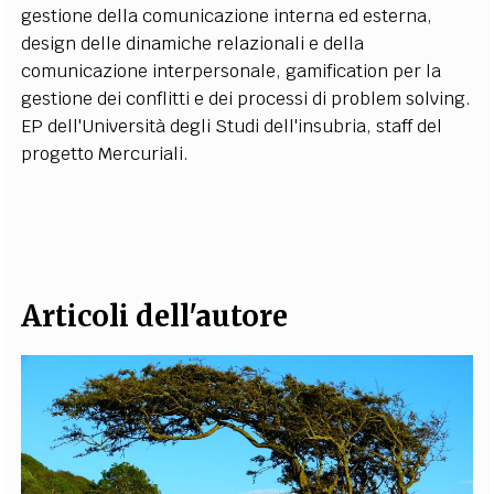
gestione della comunicazione interna ed esterna,
EXTRA
design delle dinamiche relazionali e della
CODICI
RUBRICHE
LIBRI
PROCEEDINGS
PUBBLICITÀ
CONTATTI
comunicazione interpersonale, gamification per la
gestione dei conflitti e dei processi di problem solving.
SOCIAL MEDIA
EP dell'Università degli Studi dell'insubria, staff del
progetto Mercuriali.
Articoli dell'autore