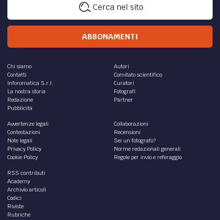
Cerca nel sito
ABBONAMENTI
Chi siamo
Autori
Contatti
Comitato scientifico
Inforomatica S.r.l.
Curatori
La nostra storia
Fotografi
Redazione
Partner
Pubblicità
Avvertenze legali
Collaborazioni
Contestazioni
Recensioni
Note legali
Sei un fotografo?
Privacy Policy
Norme redazionali generali
Cookie Policy
Regole per invio e referaggio
RSS contributi
Academy
Archivio articoli
Codici
Riviste
Rubriche