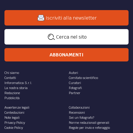
Iscriviti alla newsletter
Cerca nel sito
ABBONAMENTI
Chi siamo
Autori
Contatti
Comitato scientifico
Inforomatica S.r.l.
Curatori
La nostra storia
Fotografi
Redazione
Partner
Pubblicità
Avvertenze legali
Collaborazioni
Contestazioni
Recensioni
Note legali
Sei un fotografo?
Privacy Policy
Norme redazionali generali
Cookie Policy
Regole per invio e referaggio