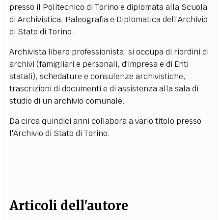
presso il Politecnico di Torino e diplomata alla Scuola
EXTRA
di Archivistica, Paleografia e Diplomatica dell'Archivio
CODICI
RUBRICHE
LIBRI
PROCEEDINGS
PUBBLICITÀ
CONTATTI
di Stato di Torino.
Archivista libero professionista, si occupa di riordini di
SOCIAL MEDIA
archivi (famigliari e personali, d'impresa e di Enti
statali), schedature e consulenze archivistiche,
trascrizioni di documenti e di assistenza alla sala di
studio di un archivio comunale.
Da circa quindici anni collabora a vario titolo presso
l'Archivio di Stato di Torino.
Articoli dell'autore