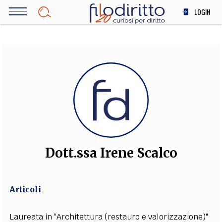
Salta
LOGIN
al
contenuto
DIRITTO
principale
ECONOMIA
SOCIETÀ
MEDICINA
SCIENZA
STORIA E FILOSOFIA
INNOVAZIONE
ALTRO
Dott.ssa Irene Scalco
TEAM
Articoli
FILODIRITTO
REDAZIONE
COMITATO SCIENTIFICO
AUTORI
CURATORI
FOTOGRAFI
PARTNER
COLLABORA CON NOI
Laureata in "Architettura (restauro e valorizzazione)"