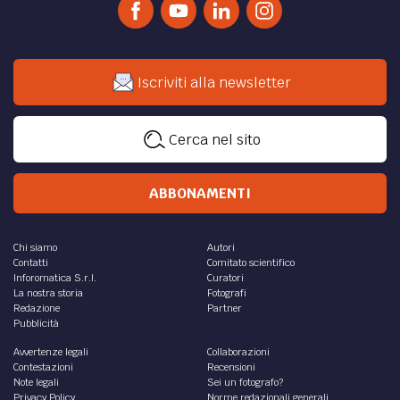
Iscriviti alla newsletter
Cerca nel sito
ABBONAMENTI
Chi siamo
Autori
Contatti
Comitato scientifico
Inforomatica S.r.l.
Curatori
La nostra storia
Fotografi
Redazione
Partner
Pubblicità
Avvertenze legali
Collaborazioni
Contestazioni
Recensioni
Note legali
Sei un fotografo?
Privacy Policy
Norme redazionali generali