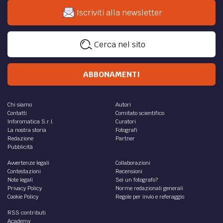
Iscriviti alla newsletter
Cerca nel sito
ABBONAMENTI
Chi siamo
Autori
Contatti
Comitato scientifico
Inforomatica S.r.l.
Curatori
La nostra storia
Fotografi
Redazione
Partner
Pubblicità
Avvertenze legali
Collaborazioni
Contestazioni
Recensioni
Note legali
Sei un fotografo?
Privacy Policy
Norme redazionali generali
Cookie Policy
Regole per invio e referaggio
RSS contributi
Academy