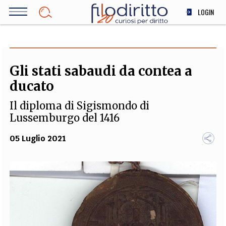
Salta
LOGIN
al
contenuto
DIRITTO
principale
ECONOMIA
SOCIETÀ
Gli stati sabaudi da contea a
MEDICINA
ducato
SCIENZA
Il diploma di Sigismondo di
STORIA E FILOSOFIA
Lussemburgo del 1416
INNOVAZIONE
05 Luglio 2021
ALTRO
TEAM
FILODIRITTO
REDAZIONE
COMITATO SCIENTIFICO
AUTORI
CURATORI
FOTOGRAFI
PARTNER
COLLABORA CON NOI