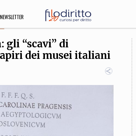
NEWSLETTER
: gli “scavi” di
DIRITTO
apiri dei musei italiani
lità,
o, Esteri
SOFIA
INNOVAZIONE
che,
Scienze informatiche,
Arte,
ligione
Architettura, Ingegneria