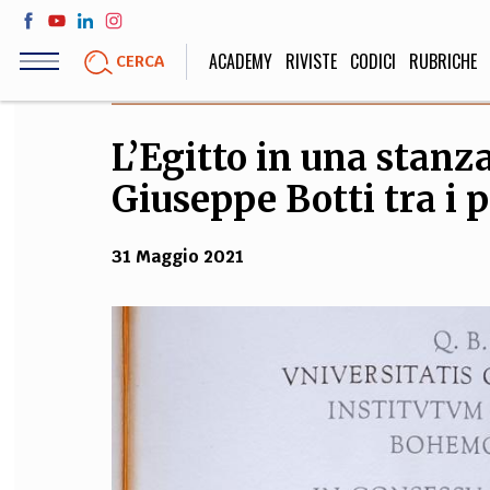
Salta
al
ACADEMY
RIVISTE
CODICI
RUBRICHE
CERCA
contenuto
principale
L’Egitto in una stanza
LIFE STYLE
SOCIETÀ
Giuseppe Botti tra i p
Sport, Cucina, Viaggi,
Politica, Attua
Moda
Educazione, Lavor
31 Maggio 2021
STORIA E FILO
Scienze stori
umanistiche, Re