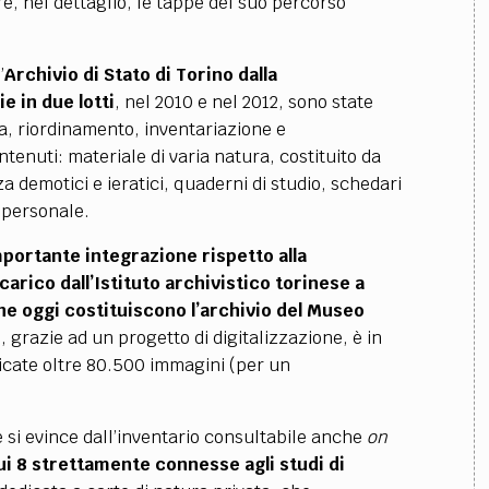
re, nel dettaglio, le tappe del suo percorso
’
Archivio di Stato di Torino
dalla
e in due lotti
, nel 2010 e nel 2012,
sono state
a, riordinamento, inventariazione e
ontenuti:
materiale di varia natura, costituito da
za demotici e ieratici, quaderni di studio,
schedari
 personale.
portante integrazione rispetto alla
rico dall’Istituto archivistico torinese a
he oggi costituiscono l’archivio del Museo
, grazie ad un progetto di digitalizzazione, è in
ricate oltre 80.500 immagini (per un
 si evince dall’inventario consultabile anche
on
cui 8 strettamente connesse agli studi di