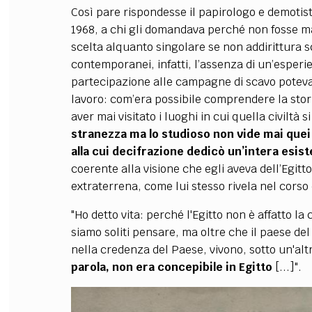
Così pare rispondesse il papirologo e demoti
1968, a chi gli domandava perché non fosse mai
scelta alquanto singolare se non addirittura s
contemporanei, infatti, l’assenza di un’esper
partecipazione alle campagne di scavo potevan
lavoro: com’era possibile comprendere la stori
aver mai visitato i luoghi in cui quella civiltà 
stranezza ma lo studioso non vide mai quei 
alla cui decifrazione dedicò un’intera esis
coerente alla visione che egli aveva dell’Egitt
extraterrena, come lui stesso rivela nel corso
"Ho detto vita: perché l'Egitto non è affatto la
siamo soliti pensare, ma oltre che il paese del 
nella credenza del Paese, vivono, sotto un'altr
parola, non era concepibile in Egitto
[...]".