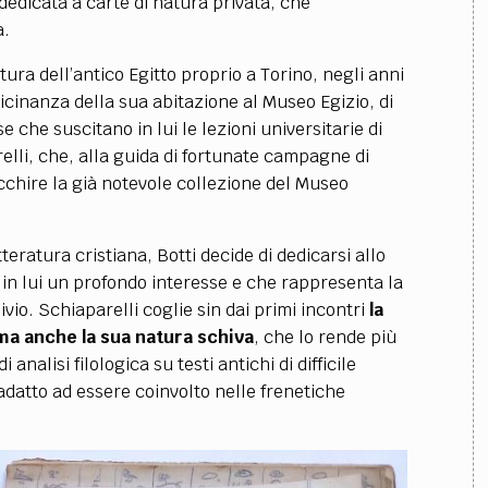
edicata a carte di natura privata, che
a.
tura dell’antico Egitto proprio a Torino, negli anni
vicinanza della sua abitazione al Museo Egizio, di
se che suscitano in lui le lezioni universitarie di
relli, che, alla guida di fortunate campagne di
icchire la già notevole collezione del Museo
teratura cristiana, Botti decide di dedicarsi allo
 in lui un profondo interesse e che rappresenta la
vio. Schiaparelli coglie sin dai primi incontri
la
 ma anche la sua natura schiva
, che lo rende più
analisi filologica su testi antichi di difficile
adatto ad essere coinvolto nelle frenetiche