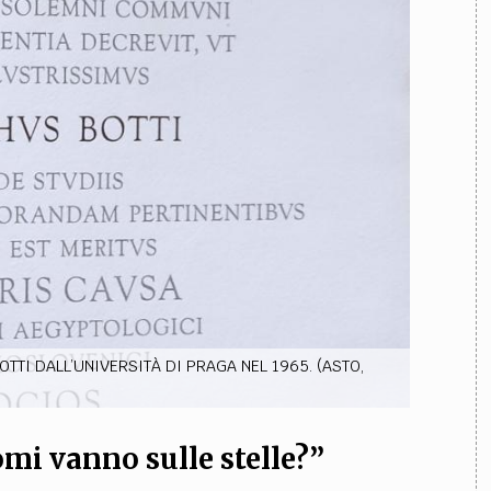
TEAM
AZIONE
COMITATO SCIENTIFICO
AUTORI
CURATORI
FOTOGRAFI
PARTNER
C
EXTRA
CODICI
RUBRICHE
LIBRI
PROCEEDINGS
PUBBLICITÀ
CONTATTI
SOCIAL MEDIA
TI DALL’UNIVERSITÀ DI PRAGA NEL 1965. (ASTO,
omi vanno sulle stelle?”