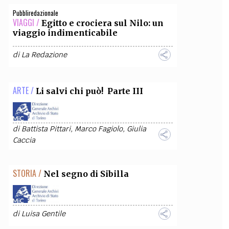
Pubbliredazionale
VIAGGI /
Egitto e crociera sul Nilo: un
viaggio indimenticabile
di
La Redazione
ARTE /
Li salvi chi può! Parte III
di
Battista Pittari
,
Marco Fagiolo
,
Giulia
Caccia
STORIA /
Nel segno di Sibilla
di
Luisa Gentile