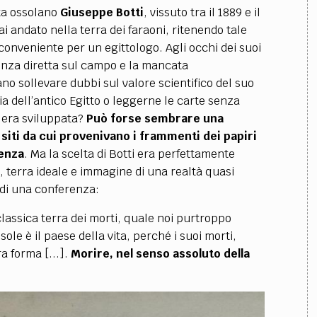
sta ossolano
Giuseppe Botti
, vissuto tra il 1889 e il
 andato nella terra dei faraoni, ritenendo tale
conveniente per un egittologo. Agli occhi dei suoi
ienza diretta sul campo e la mancata
o sollevare dubbi sul valore scientifico del suo
a dell’antico Egitto o leggerne le carte senza
si era sviluppata?
Può forse sembrare una
siti da cui provenivano i frammenti dei papiri
tenza
. Ma la scelta di Botti era perfettamente
o, terra ideale e immagine di una realtà quasi
 di una conferenza:
 classica terra dei morti, quale noi purtroppo
sole è il paese della vita, perché i suoi morti,
a forma [...].
Morire, nel senso assoluto della