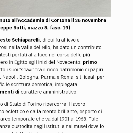
enuto all'Accademia di Cortona il 26 novembre
eppe Botti, mazzo 8, fasc. 19)
esto Schiaparelli
, di cui fu allievo e
osi nella Valle del Nilo, ha dato un contributo
testi portati alla luce nel corso delle più
ro in Egitto agli inizi del Novecento:
primo
to i suoi “scavi” tra il ricco patrimonio di papiri
, Napoli, Bologna, Parma e Roma, siti ideali per
ficile scrittura demotica, impiegata
umenti di
carattere amministrativo.
 di Stato di Torino ripercorre il lavoro
co eclettico e dalla mente brillante, esperto di
 arco temporale che va dal 1901 al 1968. Tale
ze custodite negli Istituti e nei musei dove lo