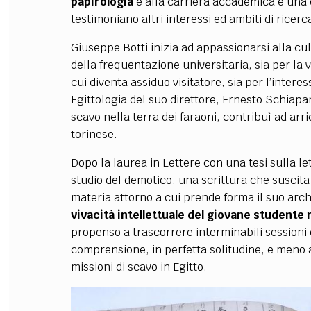
papirologia
e alla carriera accademica e una d
testimoniano altri interessi ed ambiti di ricerc
Giuseppe Botti inizia ad appassionarsi alla cul
della frequentazione universitaria, sia per la 
cui diventa assiduo visitatore, sia per l’interes
Egittologia del suo direttore, Ernesto Schiapa
scavo nella terra dei faraoni, contribuì ad arr
torinese.
Dopo la laurea in Lettere con una tesi sulla let
studio del demotico, una scrittura che suscita
materia attorno a cui prende forma il suo archi
vivacità intellettuale del giovane studente
propenso a trascorrere interminabili sessioni di 
comprensione, in perfetta solitudine, e meno 
missioni di scavo in Egitto.