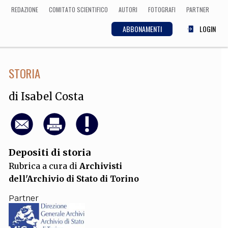
REDAZIONE
COMITATO SCIENTIFICO
AUTORI
FOTOGRAFI
PARTNER
ABBONAMENTI
LOGIN
STORIA
SCIENZA
ECONOMIA
Matematica, Fisica,
di
Isabel Costa
Biologia, Cifrematica,
Medicina
Depositi di storia
CULTURA
Rubrica a cura di
Archivisti
 Cinema, Musica,
dell'Archivio di Stato di Torino
Letteratura
Partner