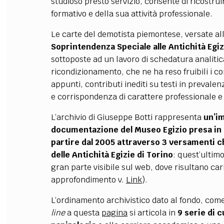
studioso prestò servizio, consente di ricostrui
formativo e della sua attività professionale.
Le carte del demotista piemontese,
versate
al
l
Soprintendenza Speciale alle Antichità Egizi
sottoposte ad un lavoro di schedatura analitic
ricondizionamento, che ne ha reso fruibili i c
appunti, contributi inediti su testi in prevalen
e corrispondenza di carattere professionale e
L’archivio di Giuseppe Botti rappresenta
un’im
documentazione del Museo Egizio presa in ca
partire dal 2005 attraverso 3 versamenti c
delle Antichità Egizie di Torino
: quest’ultimo
gran parte visibile sul web, dove risultano ca
approfondimento v.
Link
).
L’ordinamento archivistico dato al fondo, come
line
a questa
pagina
si articola in
9 serie di 