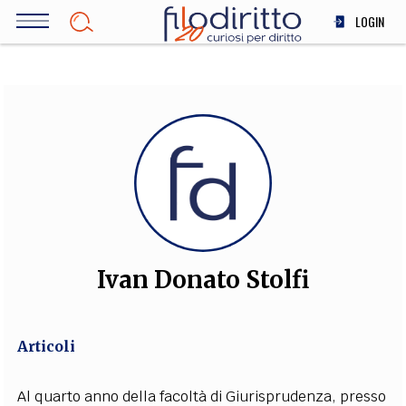
Salta
LOGIN
al
contenuto
DIRITTO
principale
ECONOMIA
SOCIETÀ
MEDICINA
SCIENZA
STORIA E FILOSOFIA
INNOVAZIONE
ALTRO
Ivan Donato Stolfi
TEAM
Articoli
FILODIRITTO
REDAZIONE
COMITATO SCIENTIFICO
AUTORI
CURATORI
FOTOGRAFI
PARTNER
COLLABORA CON NOI
Al quarto anno della facoltà di Giurisprudenza, presso