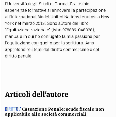
l'Università degli Studi di Parma. Fra le mie
EXTRA
esperienze formative si annovera la partecipazione
CODICI
RUBRICHE
LIBRI
PROCEEDINGS
PUBBLICITÀ
CONTATTI
all'International Model United Nations tenutosi a New
York nel marzo 2013. Sono autore del libro
SOCIAL MEDIA
"Equitazione razionale" (isbn 9788891048028),
manuale in cui ho coniugato la mia passione per
l'equitazione con quello per la scrittura. Amo
approfondire i temi del diritto commerciale e del
diritto penale.
Articoli dell'autore
DIRITTO /
Cassazione Penale: scudo fiscale non
applicabile alle società commerciali