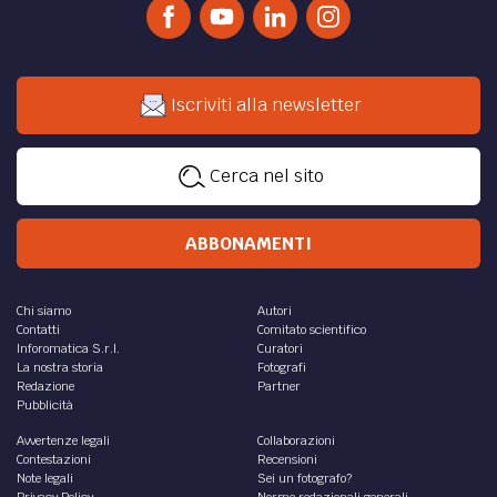
Iscriviti alla newsletter
Cerca nel sito
ABBONAMENTI
Chi siamo
Autori
Contatti
Comitato scientifico
Inforomatica S.r.l.
Curatori
La nostra storia
Fotografi
Redazione
Partner
Pubblicità
Avvertenze legali
Collaborazioni
Contestazioni
Recensioni
Note legali
Sei un fotografo?
Privacy Policy
Norme redazionali generali