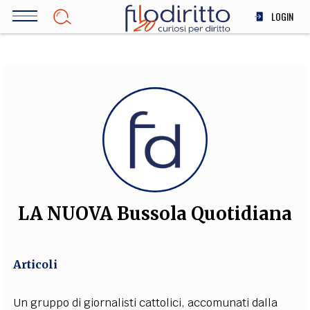
Salta
LOGIN
al
contenuto
DIRITTO
principale
ECONOMIA
SOCIETÀ
MEDICINA
SCIENZA
STORIA E FILOSOFIA
INNOVAZIONE
ALTRO
LA NUOVA Bussola Quotidiana
TEAM
Articoli
FILODIRITTO
REDAZIONE
COMITATO SCIENTIFICO
AUTORI
CURATORI
FOTOGRAFI
PARTNER
COLLABORA CON NOI
Un gruppo di giornalisti cattolici, accomunati dalla