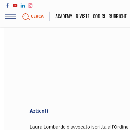
Salta
al
ACADEMY
RIVISTE
CODICI
RUBRICHE
CERCA
contenuto
principale
LIFE STYLE
SOCIETÀ
Sport, Cucina, Viaggi,
Politica, Attua
Moda
Educazione, Lavor
STORIA E FILO
Scienze stori
umanistiche, Re
Articoli
Laura Lombardo è avvocato iscritta all’Ordine 