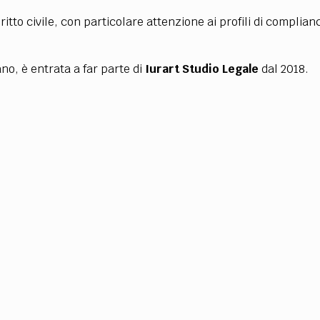
TEAM
itto civile, con particolare attenzione ai profili di complian
AZIONE
COMITATO SCIENTIFICO
AUTORI
CURATORI
FOTOGRAFI
PARTNER
C
EXTRA
ano, è entrata a far parte di
Iurart Studio Legale
dal 2018.
CODICI
RUBRICHE
LIBRI
PROCEEDINGS
PUBBLICITÀ
CONTATTI
SOCIAL MEDIA