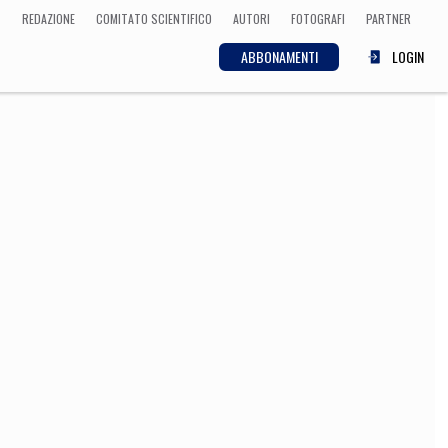
REDAZIONE
COMITATO SCIENTIFICO
AUTORI
FOTOGRAFI
PARTNER
ABBONAMENTI
LOGIN
SCIENZA
ECONOMIA
Matematica, Fisica,
Biologia, Cifrematica,
Medicina
CULTURA
 Cinema, Musica,
Letteratura