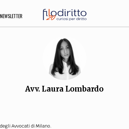
NEWSLETTER
DIRITTO
lità,
o, Esteri
Avv. Laura Lombardo
SOFIA
INNOVAZIONE
che,
Scienze informatiche,
Arte,
ligione
Architettura, Ingegneria
degli Avvocati di Milano.