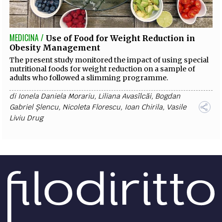
MEDICINA /
Use of Food for Weight Reduction in
Obesity Management
The present study monitored the impact of using special
nutritional foods for weight reduction on a sample of
adults who followed a slimming programme.
di
Ionela Daniela Morariu
,
Liliana Avasîlcăi
,
Bogdan
Gabriel Șlencu
,
Nicoleta Florescu
,
Ioan Chirila
,
Vasile
Liviu Drug