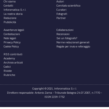
Chi siamo
Autori
Contatti
Comitato scientifico
Inforomatica S.r.l.
Curatori
La nostra storia
Fotografi
Redazione
Partner
Pubblicità
Avvertenze legali
Collaborazioni
Contestazioni
Recensioni
Note legali
Sei un fotografo?
Privacy Policy
Norme redazionali generali
Cookie Policy
Regole per invio e referaggio
RSS contributi
Academy
Archivio articoli
Codici
Riviste
Rubriche
Copyright © 2021, Inforomatica S.r.l.
Direttore responsabile: Antonio Zama - Tribunale Bologna 24.07.2007, n.7770 -
ISSN 2239-7752