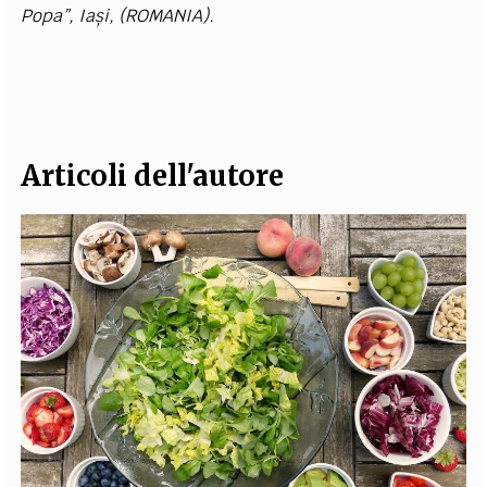
P
o
pa
”
, I
a
ș
i
,
(
RO
M
ANI
A
).
EXTRA
CODICI
RUBRICHE
LIBRI
PROCEEDINGS
PUBBLICITÀ
CONTATTI
SOCIAL MEDIA
Articoli dell'autore